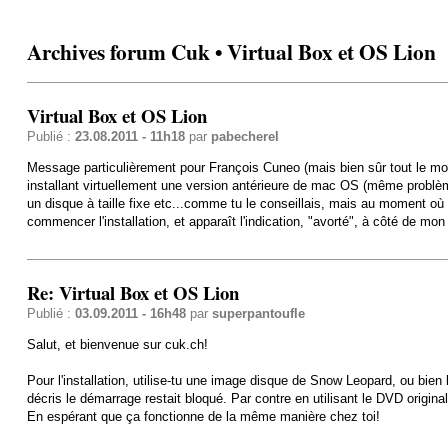
Archives forum Cuk • Virtual Box et OS Lion
Virtual Box et OS Lion
Publié :
23.08.2011 - 11h18
par
pabecherel
Message particulièrement pour François Cuneo (mais bien sûr tout le mond
installant virtuellement une version antérieure de mac OS (même problème 
un disque à taille fixe etc...comme tu le conseillais, mais au moment o
commencer l'installation, et apparaît l'indication, "avorté", à côté de mo
Re: Virtual Box et OS Lion
Publié :
03.09.2011 - 16h48
par
superpantoufle
Salut, et bienvenue sur cuk.ch!
Pour l'installation, utilise-tu une image disque de Snow Leopard, ou bien 
décris le démarrage restait bloqué. Par contre en utilisant le DVD origin
En espérant que ça fonctionne de la même manière chez toi!