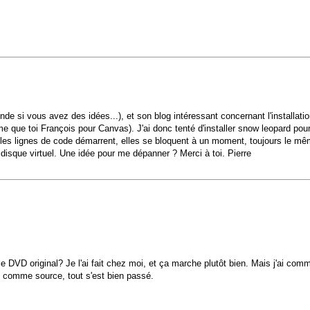
e si vous avez des idées...), et son blog intéressant concernant l'installati
que toi François pour Canvas). J'ai donc tenté d'installer snow leopard pour ga
ù les lignes de code démarrent, elles se bloquent à un moment, toujours le 
n disque virtuel. Une idée pour me dépanner ? Merci à toi. Pierre
le DVD original? Je l'ai fait chez moi, et ça marche plutôt bien. Mais j'ai comm
al comme source, tout s'est bien passé.