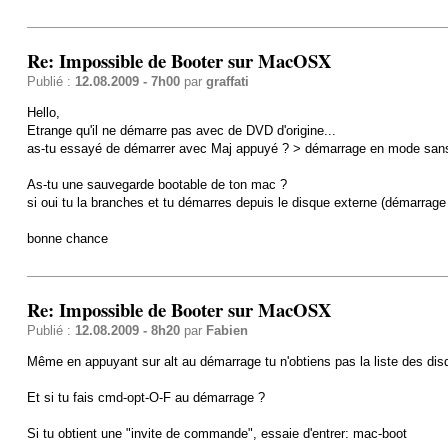
Re: Impossible de Booter sur MacOSX
Publié :
12.08.2009 - 7h00
par
graffati
Hello,
Etrange qu'il ne démarre pas avec de DVD d'origine...
as-tu essayé de démarrer avec Maj appuyé ? > démarrage en mode sans
As-tu une sauvegarde bootable de ton mac ?
si oui tu la branches et tu démarres depuis le disque externe (démarrag
bonne chance
Re: Impossible de Booter sur MacOSX
Publié :
12.08.2009 - 8h20
par
Fabien
Même en appuyant sur alt au démarrage tu n'obtiens pas la liste des dis
Et si tu fais cmd-opt-O-F au démarrage ?
Si tu obtient une "invite de commande", essaie d'entrer: mac-boot