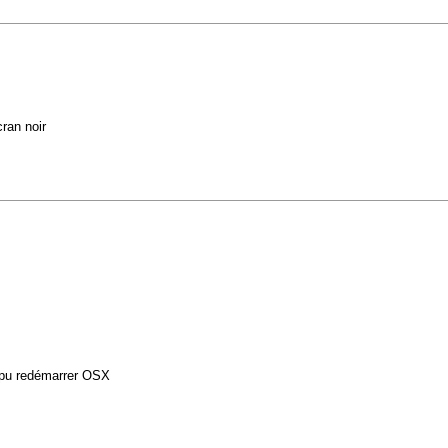
ran noir
i pu redémarrer OSX