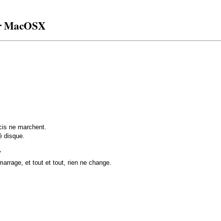
sur MacOSX
rcis ne marchent.
é disque.
"
rrage, et tout et tout, rien ne change.