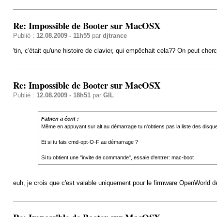
Re: Impossible de Booter sur MacOSX
Publié :
12.08.2009 - 11h55
par
djtrance
'tin, c'était qu'une histoire de clavier, qui empêchait cela?? On peut cherch
Re: Impossible de Booter sur MacOSX
Publié :
12.08.2009 - 18h51
par
GIL
Fabien a écrit :
Même en appuyant sur alt au démarrage tu n'obtiens pas la liste des disqu
Et si tu fais cmd-opt-O-F au démarrage ?
Si tu obtient une "invite de commande", essaie d'entrer: mac-boot
euh, je crois que c'est valable uniquement pour le firmware OpenWorld d