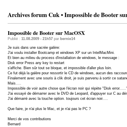
Archives forum Cuk • Impossible de Booter 
Impossible de Booter sur MacOSX
Publié :
11.08.2009 - 21h57
par
bernie14
Je suis dans une sacrée galère:
J'ai voulu installer Bootcamp et windows XP sur un IntelMacMini.
Et bien au milieu du process d'installation de windows, le message :
Disk error Press any key to restart
s'affiche. Bien sûr tout se bloque, et impossible d'aller plus loin.
Ce fut déjà la galère pour ressortir le CD de windows, aucun des raccou
Finalement avec une souris à clik droit, je suis parvenu à sortir ce satan
Mais.....
Impossible de voir autre chose que l'écran noir qui répète "Disk error......
J'ai essayé de démarrer avec le DVD de Leopard, d'appuyer sur C au déma
J'ai démarré avec la touche option. toujours cet écran noir.....
Que faire, je n'ai plus le Mac, et je n'ai pas le PC ?
Merci de vos contributions
Bernard