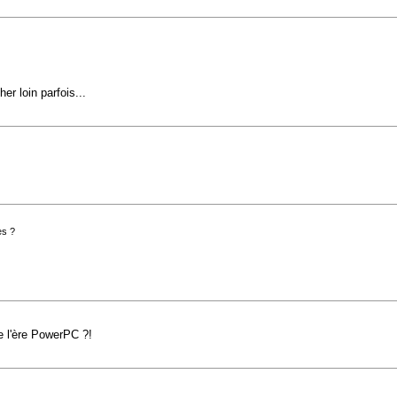
er loin parfois...
es ?
e l'ère PowerPC ?!