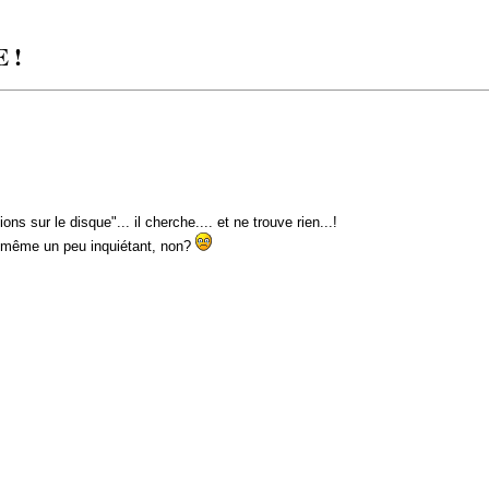
E !
ons sur le disque"... il cherche.... et ne trouve rien...!
d même un peu inquiétant, non?