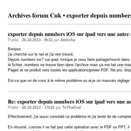
Archives forum Cuk • exporter depuis numbers
exporter depuis numbers iOS sur ipad vers une autre
Publié :
26.10.2013 - 9h31
par
Antoche
Bonjour,
j'ai cherché sur le net et j'ai rien trouvé.
Depuis numbers ios7 sur ipad, lorsque je veux faire partager/ouvrir dan
le fichier .numbers se trouve bien dans l'archive mais ça me fait une manip
Pages et se produit vers toutes les applications(power PDF, file pro, dro
Est-ce que un de vous à le même problème ou ai-je un mauvais réglage 
Re: exporter depuis numbers iOS sur ipad vers une a
Publié :
26.10.2013 - 17h21
par
ToTheEnd
Effectivement, j'ai aussi constaté ce problème et j'ai tenté de de compr
En résumé, comme il ne fait pas cette opération avec le PDF ou PPT, il d