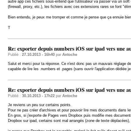
autre app ces fichiers sous-entend que l'utilisateur va passer via un sof
(firewall, proxy, etc.), les fichiers avec ces extensions rares se font "
Bien entendu, je peux me tromper et comme je pense que ça ennuie bien d
T
Re: exporter depuis numbers iOS sur ipad vers une a
Publié :
27.10.2013 - 16h40
par
Antoche
Salut et merci pour ta réponse. Ce n'est donc pas un mauvais réglage de 
capable de lire les .numbers et .pages (sans ouvrir l'application dédiée je
Re: exporter depuis numbers iOS sur ipad vers une a
Publié :
30.10.2013 - 17h22
par
Antoche
Je reviens un peu sur certains points.
Pour ne pas créer d'archives et pour pouvoir lire mes documents dans les 
En gros, si j'exporte de Pages vers Dropbox puis modifie mes document
Dropbox sur ipad, certains sont mal arrangés (zone de texte déplacées),