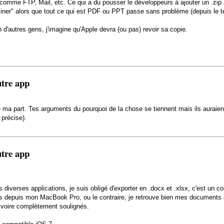
t comme FTP, Mail, etc. Ce qui a du pousser le développeurs à ajouter un .zip à
éliminer" alors que tout ce qui est PDF ou PPT passe sans problème (depuis le 
'autres gens, j'imagine qu'Apple devra (ou pas) revoir sa copie.
utre app
ma part. Tes arguments du pourquoi de la chose se tiennent mais ils auraient
 précise).
utre app
diverses applications, je suis obligé d'exporter en .docx et .xlsx, c'est un c
s depuis mon MacBook Pro, ou le contraire, je retrouve bien mes documents i
 voire complètement soulignés.