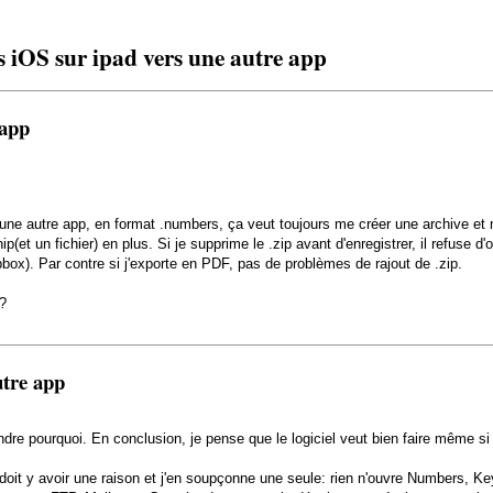
 iOS sur ipad vers une autre app
 app
s une autre app, en format .numbers, ça veut toujours me créer une archive et
(et un fichier) en plus. Si je supprime le .zip avant d'enregistrer, il refuse d'
pbox). Par contre si j'exporte en PDF, pas de problèmes de rajout de .zip.
?
utre app
endre pourquoi. En conclusion, je pense que le logiciel veut bien faire même 
oit y avoir une raison et j'en soupçonne une seule: rien n'ouvre Numbers, Key