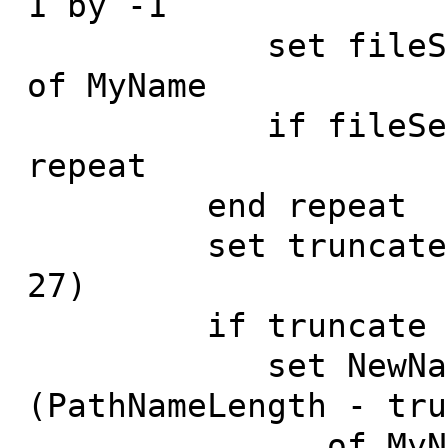
1 by -1
set fileSeparat
of MyName
if fileSeparato
repeat
end repeat
set truncate to 
27)
if truncate > 
set NewName to 
(PathNameLength - tru
of MyName a