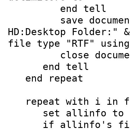
end tell
save document 1 
HD:Desktop Folder:" &
file type "RTF" using
close document 
end tell
end repeat
repeat with i in f
set allinfo to i
if allinfo's file 