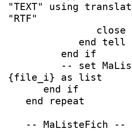
"TEXT" using translat
"RTF"
close documen
end tell
end if
-- set MaListeFi
{file_i} as list
end if
end repeat
-- MaListeFich -- C