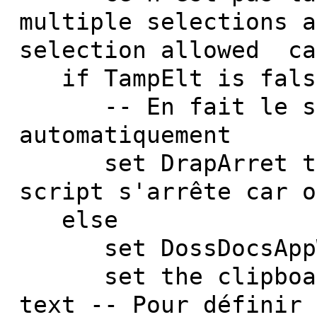
multiple selections a
selection allowed ca
if TampElt is fals
-- En fait le scr
automatiquement
set DrapArret to t
script s'arrête car o
else
set DossDocsAppWo
set the clipboard 
text -- Pour définir 