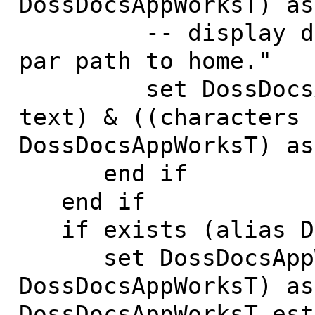
DossDocsAppWorksT) as
-- display dialo
par path to home."
set DossDocsAppW
text) & ((characters 
DossDocsAppWorksT) as
end if
end if
if exists (alias Do
set DossDocsAppWo
DossDocsAppWorksT) as
DossDocsAppWorksT est