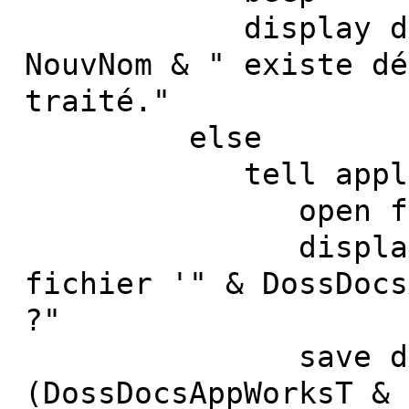
display dialog 
NouvNom & " existe dé
traité."
else
tell applicatio
open fil
display dialog
fichier '" & DossDocs
?"
save documen
(DossDocsAppWorksT & 