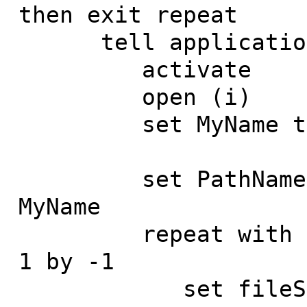
then exit repeat
tell application 
activate
open (i)
set MyName to i
set PathNameLeng
MyName
repeat with n fr
1 by -1
set fileSeparat