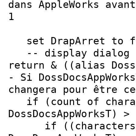
dans AppleWorks avant
1
set DrapArret to f
-- display dialog D
return & ((alias Doss
- Si DossDocsAppWorks
changera pour être ce
if (count of chara
DossDocsAppWorksT) > 
if ((characters 1