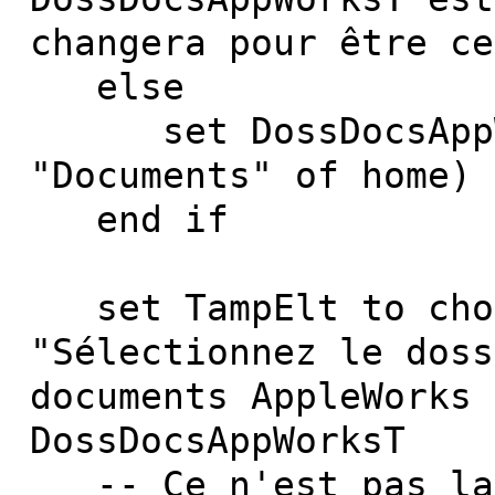
changera pour être ce
else
set DossDocsAppWo
"Documents" of home) 
end if
set TampElt to choo
"Sélectionnez le doss
documents AppleWorks 
DossDocsAppWorksT
-- Ce n'est pas la 