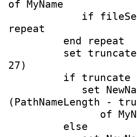
of MyName
if fileSeparato
repeat
end repeat
set truncate to 
27)
if truncate > 
set NewName to 
(PathNameLength - tru
of MyName a
else