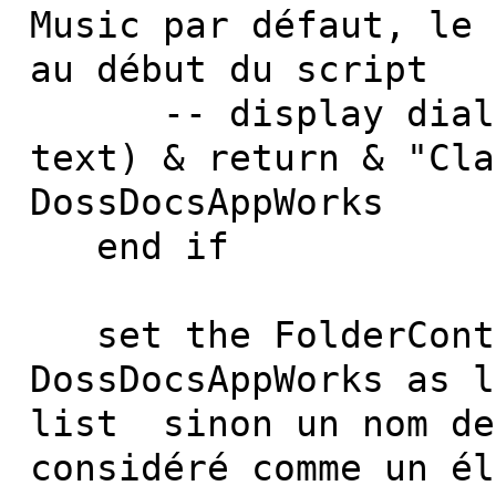
Music par défaut, le 
au début du script
-- display dialog 
text) & return & "Cla
DossDocsAppWorks
end if
set the FolderConte
DossDocsAppWorks as 
list sinon un nom de
considéré comme un él