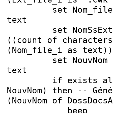
set Nom_file_i t
text
set NomSsExt to 
((count of characters
(Nom_file_i as text))
set NouvNom to N
text
if exists alias 
NouvNom) then -- Géné
(NouvNom of DossDocsA
beep