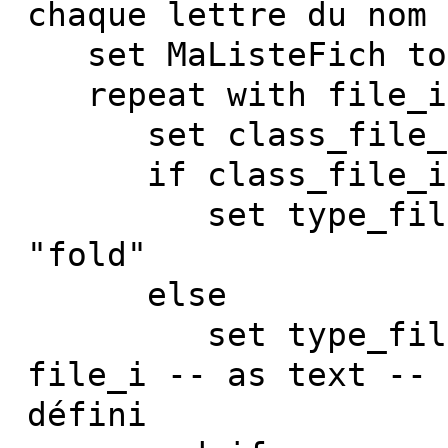
chaque lettre du n
set MaListeFich to 
repeat with file_i 
set class_file_i 
if class_file_i i
set type_file_i 
"fold"
else
set type_file_i 
file_i -- as text -
défini