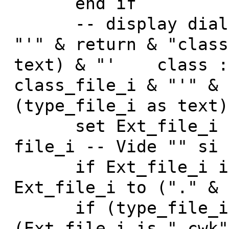
end if
-- display dialog 
"'" & return & "class
text) & "' class : 
class_file_i & "'" & 
(type_file_i as text)
set Ext_file_i to
file_i -- Vide "" si 
if Ext_file_i is 
Ext_file_i to ("." & 
if (type_file_i i
(Ext_file_i is ".cwk"