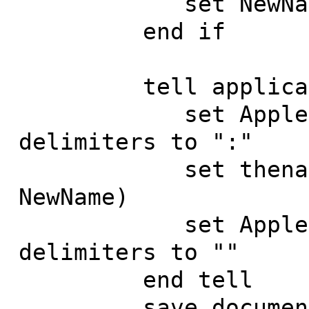
set NewName to 
end if
tell applicatio
set AppleScrip
delimiters to ":"
set thename to 
NewName)
set AppleScrip
delimiters to ""
end tell
save document 1 