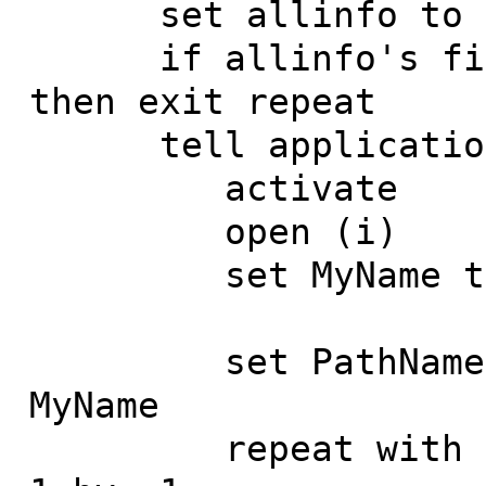
set allinfo to i
if allinfo's file 
then exit repeat
tell application 
activate
open (i)
set MyName to i
set PathNameLeng
MyName
repeat with n fr