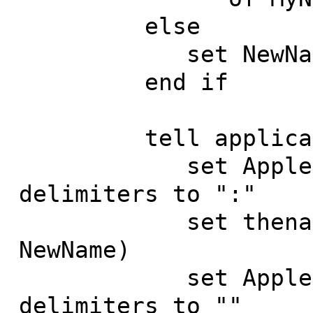
else
set NewName to 
end if
tell applicatio
set AppleScrip
delimiters to ":"
set thename to 
NewName)
set AppleScrip
delimiters to ""