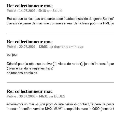
Re: collectionneur mac
Publié :
14.07.2009 - 9h18
par
Saluki
Est-ce que tu n'as pas une carte accélératrice installée du genre Sonnet?. 
J'avais ce genre de machine comme serveur de fichiers pour ma PME j
Re: collectionneur mac
Publié :
20.07.2009 - 12h53
par
derrien dominique
bonjour
Désolé pour la réponse tardive ( je viens de rentrer), je suis interessé pa
( bien entendu je regle les frais)
salutations cordiales
Re: collectionneur mac
Publié :
30.07.2009 - 14h31
par
BLUES
envoie-moi un mail -> voir profil -> site perso -> contact, je peux te post
la seule "dernière version MAXIMUM" compatible avec le 9600 (donc la 9.2