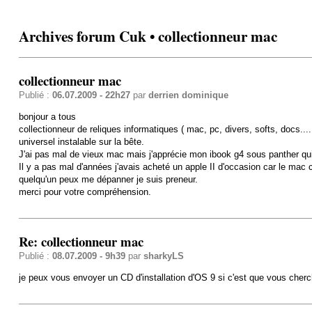
Archives forum Cuk • collectionneur mac
collectionneur mac
Publié :
06.07.2009 - 22h27
par
derrien dominique
bonjour a tous
collectionneur de reliques informatiques ( mac, pc, divers, softs, docs.....
universel instalable sur la bête.
J'ai pas mal de vieux mac mais j'apprécie mon ibook g4 sous panther qui 
Il y a pas mal d'années j'avais acheté un apple II d'occasion car le mac cl
quelqu'un peux me dépanner je suis preneur.
merci pour votre compréhension.
Re: collectionneur mac
Publié :
08.07.2009 - 9h39
par
sharkyLS
je peux vous envoyer un CD d'installation d'OS 9 si c'est que vous cherc