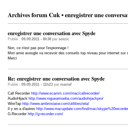
Archives forum Cuk • enregistrer une conversa
enregistrer une conversation avec Spyde
Publié :
09.09.2011 - 8h38
par
soizic
Non, ce n'est pas pour l'espionnage !
Mon amie aveugle va recevoir des conseils top niveau pour internet sur 
Merci
Re: enregistrer une conversation avec Spyde
Publié :
09.09.2011 - 11h23
par
marief
Call Recorder
http://www.ecamm.com/mac/callrecorder/
AudioHijack
http://www.rogueamoeba.com/audiohijackpro/
WireTap
http://www.ambrosiasw.com/utilities/wta/
Il y en a d'autres
http://www.macupdate.com/find/mac/skype%20recorde
G-Recorder
http://g-recorder.com/