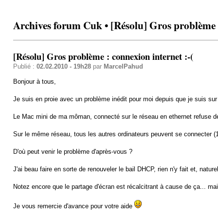
Archives forum Cuk • [Résolu] Gros problème :
[Résolu] Gros problème : connexion internet :-(
Publié :
02.02.2010 - 19h28
par
MarcelPahud
Bonjour à tous,
Je suis en proie avec un problème inédit pour moi depuis que je suis sur
Le Mac mini de ma môman, connecté sur le réseau en ethernet refuse de se
Sur le même réseau, tous les autres ordinateurs peuvent se connecter (1
D'où peut venir le problème d'après-vous ?
J'ai beau faire en sorte de renouveler le bail DHCP, rien n'y fait et, natu
Notez encore que le partage d'écran est récalcitrant à cause de ça... mais
Je vous remercie d'avance pour votre aide