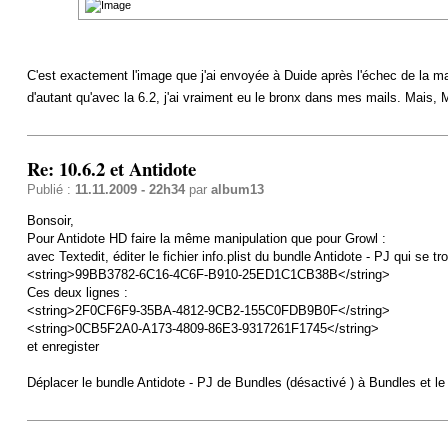
C'est exactement l'image que j'ai envoyée à Duide après l'échec de la man
d'autant qu'avec la 6.2, j'ai vraiment eu le bronx dans mes mails. Mais, 
Re: 10.6.2 et Antidote
Publié :
11.11.2009 - 22h34
par
album13
Bonsoir,
Pour Antidote HD faire la même manipulation que pour Growl :
avec Textedit, éditer le fichier info.plist du bundle Antidote - PJ qui se
<string>99BB3782-6C16-4C6F-B910-25ED1C1CB38B</string>
Ces deux lignes :
<string>2F0CF6F9-35BA-4812-9CB2-155C0FDB9B0F</string>
<string>0CB5F2A0-A173-4809-86E3-9317261F1745</string>
et enregister
Déplacer le bundle Antidote - PJ de Bundles (désactivé ) à Bundles et le 