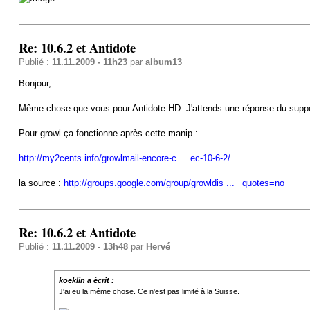
Re: 10.6.2 et Antidote
Publié :
11.11.2009 - 11h23
par
album13
Bonjour,
Même chose que vous pour Antidote HD. J'attends une réponse du suppo
Pour growl ça fonctionne après cette manip :
http://my2cents.info/growlmail-encore-c ... ec-10-6-2/
la source :
http://groups.google.com/group/growldis ... _quotes=no
Re: 10.6.2 et Antidote
Publié :
11.11.2009 - 13h48
par
Hervé
koeklin a écrit :
J'ai eu la même chose. Ce n'est pas limité à la Suisse.