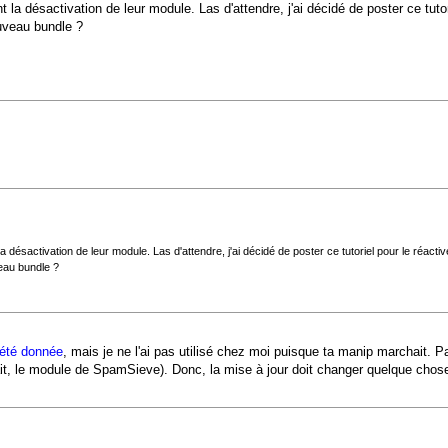
 la désactivation de leur module. Las d'attendre, j'ai décidé de poster ce tutori
uveau bundle ?
 désactivation de leur module. Las d'attendre, j'ai décidé de poster ce tutoriel pour le réactiv
eau bundle ?
 été donnée
, mais je ne l'ai pas utilisé chez moi puisque ta manip marchait. Pa
en fait, le module de SpamSieve). Donc, la mise à jour doit changer quelque 