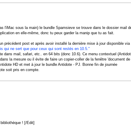
l'iMac sous la main) le bundle Spamsieve se trouve dans le dossier mail de l
plication en elle-même, donc tu peux garder la manip que tu as fait.
un précédent post et après avoir installé la dernière mise à jour disponible vi
is qui ne sert que pour ceux qui sont restés en 10.5."
dote dans mail, safari, etc.. en 64 bits (donc 10.6). Ce menu contextuel (Antido
dans la mesure ou il évite de faire un copier-coller de la fenêtre 'document de tr
 Antidote HD et met à jour le bundle Antidote - PJ. Bonne fin de journée
ote soit pris en compte.
bibliothèque ! [/Edit]