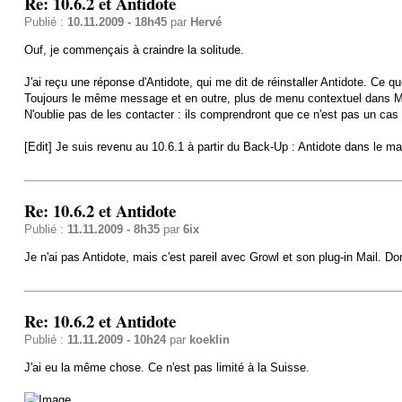
Re: 10.6.2 et Antidote
Publié :
10.11.2009 - 18h45
par
Hervé
Ouf, je commençais à craindre la solitude.
J'ai reçu une réponse d'Antidote, qui me dit de réinstaller Antidote. Ce que j'
Toujours le même message et en outre, plus de menu contextuel dans Mai
N'oublie pas de les contacter : ils comprendront que ce n'est pas un cas 
[Edit] Je suis revenu au 10.6.1 à partir du Back-Up : Antidote dans le mai
Re: 10.6.2 et Antidote
Publié :
11.11.2009 - 8h35
par
6ix
Je n'ai pas Antidote, mais c'est pareil avec Growl et son plug-in Mail. D
Re: 10.6.2 et Antidote
Publié :
11.11.2009 - 10h24
par
koeklin
J'ai eu la même chose. Ce n'est pas limité à la Suisse.