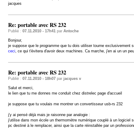
jacques
Re: portable avec RS 232
Publié :
07.11.2010 - 17h41
par
Antoche
Bonjour,
je suppose que le programme que tu dois utiliser tourne exclusivement sou
ceci
, ce qui t'évitera d'avoir deux machines. Ca marche, j'en ai un un peu
Re: portable avec RS 232
Publié :
07.11.2010 - 18h07
par
jacques v
Salut et merci,
le lien que tu me donnes me conduit chez distrelec page d'accueil
je suppose que tu voulais me montrer un convertisseur usb-rs 232
j'y ai pensé déjà mais je raisonne par analogie :
j'utilise dans mon école un thermomètre numérique couplé à un logiciel so
pc destiné à le remplacer, ainsi que la carte réinstallée par un professi