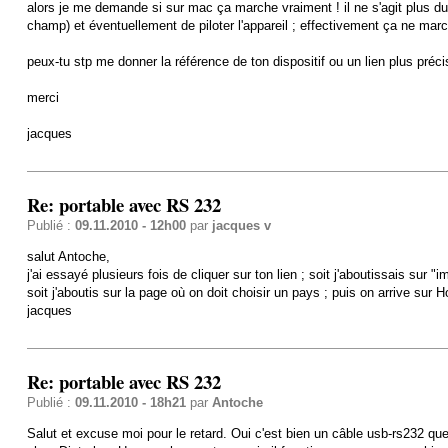
alors je me demande si sur mac ça marche vraiment ! il ne s'agit plus du 
champ) et éventuellement de piloter l'appareil ; effectivement ça ne ma
peux-tu stp me donner la référence de ton dispositif ou un lien plus préci
merci
jacques
Re: portable avec RS 232
Publié :
09.11.2010 - 12h00
par
jacques v
salut Antoche,
j'ai essayé plusieurs fois de cliquer sur ton lien ; soit j'aboutissais sur "
soit j'aboutis sur la page où on doit choisir un pays ; puis on arrive su
jacques
Re: portable avec RS 232
Publié :
09.11.2010 - 18h21
par
Antoche
Salut et excuse moi pour le retard. Oui c'est bien un câble usb-rs232 que 