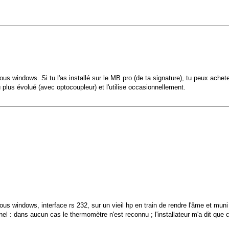
s windows. Si tu l'as installé sur le MB pro (de ta signature), tu peux achete
 plus évolué (avec optocoupleur) et l'utilise occasionnellement.
us windows, interface rs 232, sur un vieil hp en train de rendre l'âme et muni
onnel : dans aucun cas le thermomètre n'est reconnu ; l'installateur m'a dit qu