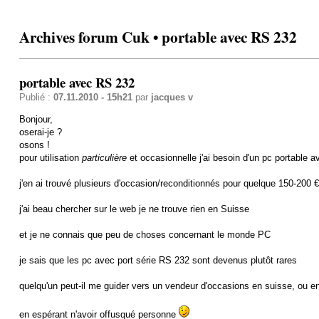
Archives forum Cuk • portable avec RS 232
portable avec RS 232
Publié :
07.11.2010 - 15h21
par
jacques v
Bonjour,
oserai-je ?
osons !
pour utilisation
particulière
et occasionnelle j'ai besoin d'un pc portable 
j'en ai trouvé plusieurs d'occasion/reconditionnés pour quelque 150-200 €
j'ai beau chercher sur le web je ne trouve rien en Suisse
et je ne connais que peu de choses concernant le monde PC
je sais que les pc avec port série RS 232 sont devenus plutôt rares
quelqu'un peut-il me guider vers un vendeur d'occasions en suisse, ou en
en espérant n'avoir offusqué personne