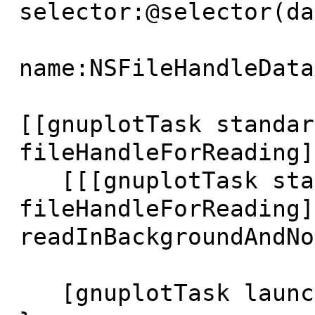
selector:@selector(da
name:NSFileHandleData
obj
[[gnuplotTask standar
fileHandleForReading]
[[[gnuplotTask stan
fileHandleForReading]
readInBackgroundAndNo
[gnuplotTask launc