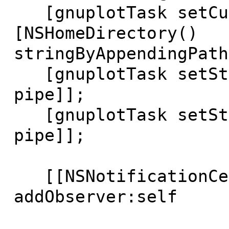
[gnuplotTask setCur
[NSHomeDirectory()
stringByAppendingPath
[gnuplotTask setSta
pipe]];
[gnuplotTask setSta
pipe]];
[[NSNotificationCen
addObserver:self