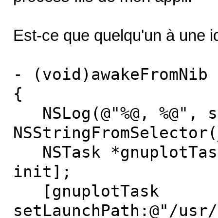
Est-ce que quelqu'un à une i
- (void)awakeFromNib
{
NSLog(@"%@, %@", s
NSStringFromSelector(
NSTask *gnuplotTask
init];
[gnuplotTask
setLaunchPath:@"/usr/