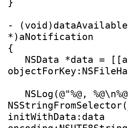
}
- (void)dataAvailable
*)aNotification
{
NSData *data = [[aN
objectForKey:NSFileHa
NSLog(@"%@, %@\n%@
NSStringFromSelector(
initWithData:data