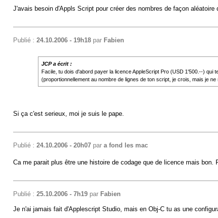
J'avais besoin d'Appls Script pour créer des nombres de façon aléatoire
Publié :
24.10.2006 - 19h18
par
Fabien
JCP a écrit :
Facile, tu dois d'abord payer la licence AppleScript Pro (USD 1'500.--) qui 
(proportionnellement au nombre de lignes de ton script, je crois, mais je ne
Si ça c'est serieux, moi je suis le pape.
Publié :
24.10.2006 - 20h07
par
a fond les mac
Ca me parait plus être une histoire de codage que de licence mais bon. P
Publié :
25.10.2006 - 7h19
par
Fabien
Je n'ai jamais fait d'Applescript Studio, mais en Obj-C tu as une configu