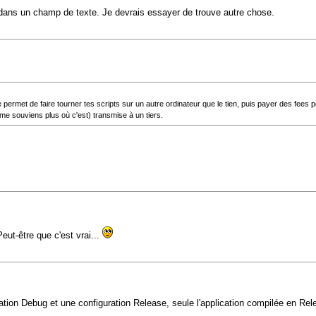
 dans un champ de texte. Je devrais essayer de trouve autre chose.
te permet de faire tourner tes scripts sur un autre ordinateur que le tien, puis payer des fees
 me souviens plus où c'est) transmise à un tiers.
eut-être que c'est vrai...
ration Debug et une configuration Release, seule l'application compilée en Rele