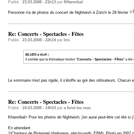
Publié :
23.03.2008 - 21h13
par
KHannibal
Personne n'a de photos du concert de Nightwish à Zürich le 29 février ?
Re: Concerts - Spectacles - Fêtes
Publié :
23.03.2008 - 22h14
par
Iris
BLUES a écrit :
Il semble que la thématique festive "
Concerts - Spectacles - Fêtes
" a été
Le sommaire n'est pas rigide, il s'étoffe au gré des utilisateurs. Chacun 
Re: Concerts - Spectacles - Fêtes
Publié :
24.03.2008 - 14h53
par
a fond les mac
Khannibal> Pour les photos de Nightwish, j'en aurai peut-être cet été si 
En attendant:
1)Chanteur de Blutengel (darkwave, electro-goth, EBM). Photo en 2007 pr