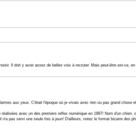
isir. Il doit y avoir assez de belles voix à recruter. Mais peut-être est-ce, en 
s larmes aux yeux. C'était l'époque où je vivais avec rien ou pas grand chose et
 été réalisées avec un des premiers reflex numérique en 1997! Nom d'un chien, 
il n'a pas servi une seule fois à jeun! D'ailleurs, notez le format bizarre des ph