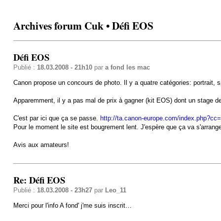
Archives forum Cuk • Défi EOS
Défi EOS
Publié :
18.03.2008 - 21h10
par
a fond les mac
Canon propose un concours de photo. Il y a quatre catégories: portrait, 
Apparemment, il y a pas mal de prix à gagner (kit EOS) dont un stage de 
C'est par ici que ça se passe.
http://ta.canon-europe.com/index.php?cc=
Pour le moment le site est bougrement lent. J'espère que ça va s'arrange
Avis aux amateurs!
Re: Défi EOS
Publié :
18.03.2008 - 23h27
par
Leo_11
Merci pour l'info A fond' j'me suis inscrit…