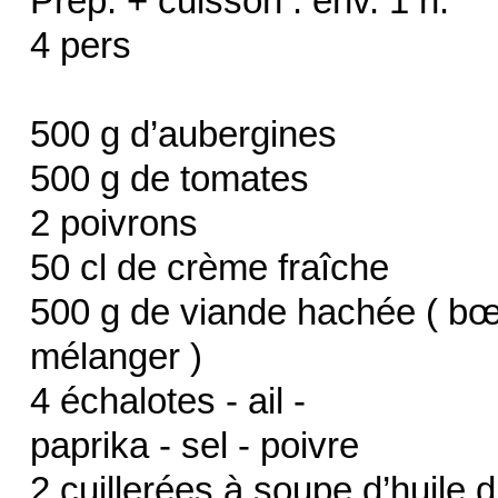
Prép. + cuisson : env. 1 h.
4 pers
500 g d’aubergines
500 g de tomates
2 poivrons
50 cl de crème fraîche
500 g de viande hachée ( bœu
mélanger )
4 échalotes - ail -
paprika - sel - poivre
2 cuillerées à soupe d’huile d