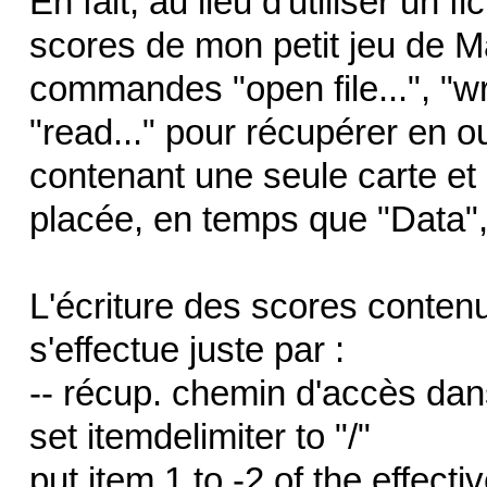
En fait, au lieu d'utiliser un f
scores de mon petit jeu de Ma
commandes "open file...", "wri
"read..." pour récupérer en ouv
contenant une seule carte et 
placée, en temps que "Data",
L'écriture des scores contenu
s'effectue juste par :
-- récup. chemin d'accès dan
set itemdelimiter to "/"
put item 1 to -2 of the effecti