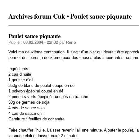
Archives forum Cuk • Poulet sauce piquante
Poulet sauce piquante
Publié :
08.02.2004 - 22h32
par
Reno
Voici ma deuxième contribution. Il s'agit d'un plat qui devrait être appréc
permet de libérer la deuxième pour des choses plus importantes, comme 
Ingrédients
2 càs d’huile
1 gousse d’ail
350g de blanc de poulet coupé en dé
1 poivron épépiné coupé en dé
2 piments verts épépinés coupés en tranche
50g de germes de soja
4 càs de sauce soja
4 càs de sauce chili
Garniture : feuilles de coriandre
Faire chauffer l’huile. Laisser revenir l’ail une minute. Ajouter le poulet,
la sauce chili et laisser cuire 2 minutes.