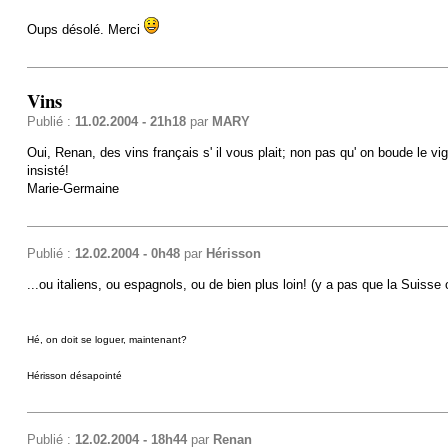
Oups désolé. Merci
Vins
Publié :
11.02.2004 - 21h18
par
MARY
Oui, Renan, des vins français s' il vous plait; non pas qu' on boude le vi
insisté!
Marie-Germaine
Publié :
12.02.2004 - 0h48
par
Hérisson
...ou italiens, ou espagnols, ou de bien plus loin! (y a pas que la Suisse 
Hé, on doit se loguer, maintenant?
Hérisson désapointé
Publié :
12.02.2004 - 18h44
par
Renan