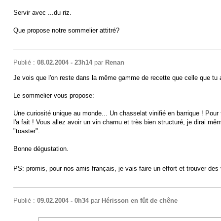
Servir avec ...du riz.
Que propose notre sommelier attitré?
Publié :
08.02.2004 - 23h14
par
Renan
Je vois que l'on reste dans la même gamme de recette que celle que tu 
Le sommelier vous propose:
Une curiosité unique au monde... Un chasselat vinifié en barrique ! Pour 
l'a fait ! Vous allez avoir un vin charnu et très bien structuré, je dirai m
"toaster".
Bonne dégustation.
PS: promis, pour nos amis français, je vais faire un effort et trouver de
Publié :
09.02.2004 - 0h34
par
Hérisson en fût de chêne