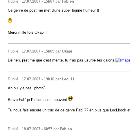
Publié :
17.07.2007 - 15h07
par
Fabien
Ce genre de post me met d'une super bonne humeur !!
Merci mille fois Okapi !
Publié :
17.07.2007 - 15h09
par
Okapi
De rien, j'estime que c'est mérité, tu n'as pas usurpé tes galons.
Publié :
17.07.2007 - 19h10
par
Leo_11
Ah oui y'a pas "photo"…
Bravo Fab' je l'utilise aussi souvent
Tu nous fais encore un truc de ce genre Fab' ?? en plus que LocLkock
Publié :
18.07.2007 - 6h57
par
Fabien