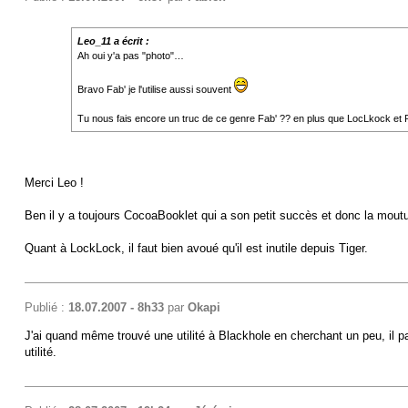
Leo_11 a écrit :
Ah oui y'a pas "photo"…
Bravo Fab' je l'utilise aussi souvent
Tu nous fais encore un truc de ce genre Fab' ?? en plus que LocLkock e
Merci Leo !
Ben il y a toujours CocoaBooklet qui a son petit succès et donc la mout
Quant à LockLock, il faut bien avoué qu'il est inutile depuis Tiger.
Publié :
18.07.2007 - 8h33
par
Okapi
J'ai quand même trouvé une utilité à Blackhole en cherchant un peu, il pa
utilité.