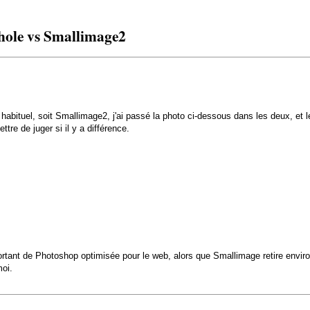
hole vs Smallimage2
on habituel, soit Smallimage2, j'ai passé la photo ci-dessous dans les deux, et
re de juger si il y a différence.
ortant de Photoshop optimisée pour le web, alors que Smallimage retire envi
moi.