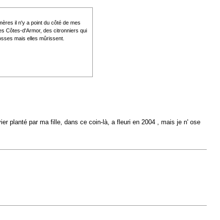
mères il n'y a point du côté de mes
es Côtes-d'Armor, des citronniers qui
rosses mais elles mûrissent.
ier planté par ma fille, dans ce coin-là, a fleuri en 2004 , mais je n' ose