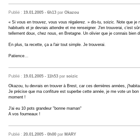
Publié :
19.01.2005 - 6h13
par
Okazou
« Si vous en trouvez, vous vous régalerez. » dis-tu, soizic. Note que je 
habituels et je devrais attendre et me renseigner. J'en trouverai, c'est s
tellement doux, chez nous, en Bretagne. Un olivier que je connais bien d
En plus, ta recette, ça a l'air tout simple. Je trouverai.
Patience…
Publié :
19.01.2005 - 11h53
par
soizic
Okazou, tu devrais en trouver à Brest, car ces dernières années, j'habita
Je précise que ma confiture est superbe cette année, je me vote un bon po
moment !
J'ai eu 10 pots grandeur "bonne maman"
A vos fourneaux !
Publié :
20.01.2005 - 0h00
par
MARY