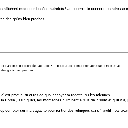
 en affichant mes coordonnées autrefois ! Je pourrais te donner mon adresse 
avec des goûts bien proches.
n affichant mes coordonnées autrefois ! Je pourrais te donner mon adresse et mon email.
c des goûts bien proches.
et c' est promis, tu auras de quoi essayer ta recette, ou les miennes.
a Corse , sauf qu'ici, les montagnes culminent à plus de 2700m et qu'il y a, 
s trop compter sur ma sagacité pour rentrer des rubriques dans " profil", par e