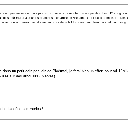
en doute pas un instant mais j'aurais bien aimé le démontrer à mes papilles. Las ! D'oranges a
rai, c'est sûr mais pas sur les branches d'un arbre en Bretagne. Quoique je connaisse, dans l
n olivier que je connais bien donne des fruits dans le Morbihan. Les olives ne sont pas très g
ans un petit coin pas loin de Ploërmel, je ferai bien un effort pour toi. L' oliv
bouses sur des arbousirs ( plantés).
e les laissées aux merles !