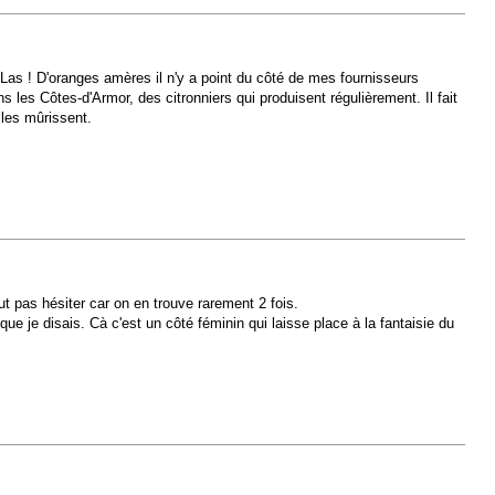
 Las ! D'oranges amères il n'y a point du côté de mes fournisseurs
 les Côtes-d'Armor, des citronniers qui produisent régulièrement. Il fait
lles mûrissent.
ut pas hésiter car on en trouve rarement 2 fois.
e je disais. Cà c'est un côté féminin qui laisse place à la fantaisie du