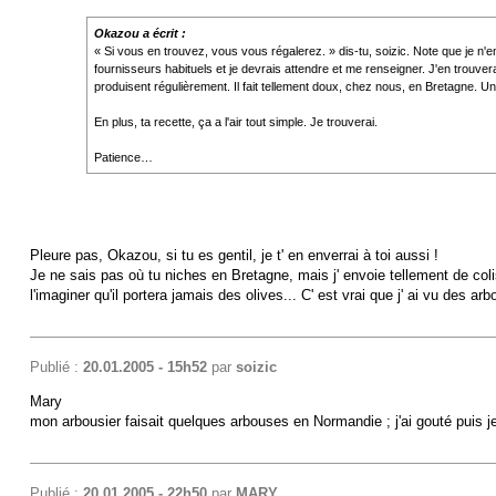
Okazou a écrit :
« Si vous en trouvez, vous vous régalerez. » dis-tu, soizic. Note que je n'
fournisseurs habituels et je devrais attendre et me renseigner. J'en trouve
produisent régulièrement. Il fait tellement doux, chez nous, en Bretagne. U
En plus, ta recette, ça a l'air tout simple. Je trouverai.
Patience…
Pleure pas, Okazou, si tu es gentil, je t' en enverrai à toi aussi !
Je ne sais pas où tu niches en Bretagne, mais j' envoie tellement de colis d
l'imaginer qu'il portera jamais des olives... C' est vrai que j' ai vu des ar
Publié :
20.01.2005 - 15h52
par
soizic
Mary
mon arbousier faisait quelques arbouses en Normandie ; j'ai gouté puis j
Publié :
20.01.2005 - 22h50
par
MARY