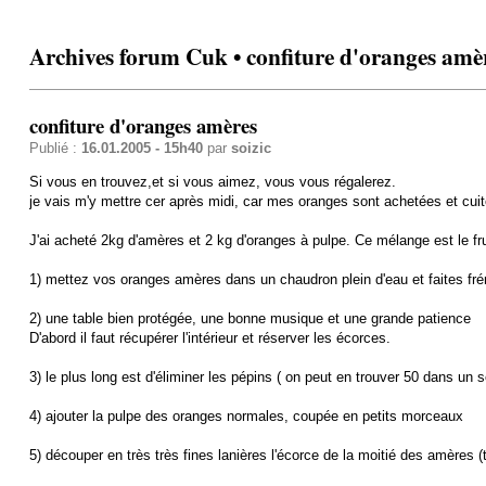
Archives forum Cuk • confiture d'oranges amè
confiture d'oranges amères
Publié :
16.01.2005 - 15h40
par
soizic
Si vous en trouvez,et si vous aimez, vous vous régalerez.
je vais m'y mettre cer après midi, car mes oranges sont achetées et cuit
J'ai acheté 2kg d'amères et 2 kg d'oranges à pulpe. Ce mélange est le fr
1) mettez vos oranges amères dans un chaudron plein d'eau et faites frémi
2) une table bien protégée, une bonne musique et une grande patience
D'abord il faut récupérer l'intérieur et réserver les écorces.
3) le plus long est d'éliminer les pépins ( on peut en trouver 50 dans un se
4) ajouter la pulpe des oranges normales, coupée en petits morceaux
5) découper en très très fines lanières l'écorce de la moitié des amères (t