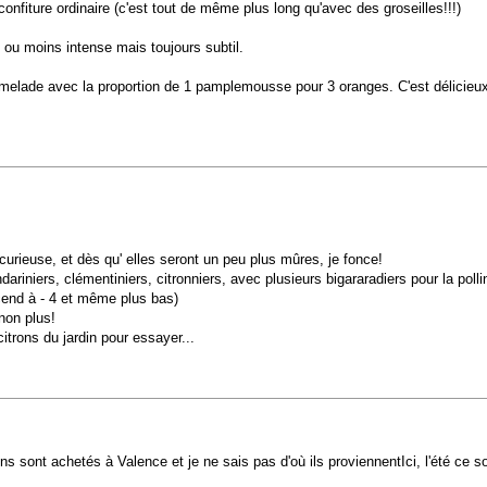
nfiture ordinaire (c'est tout de même plus long qu'avec des groseilles!!!)
 ou moins intense mais toujours subtil.
melade avec la proportion de 1 pamplemousse pour 3 oranges. C'est délicieu
 curieuse, et dès qu' elles seront un peu plus mûres, je fonce!
ariniers, clémentiniers, citronniers, avec plusieurs bigararadiers pour la polli
escend à - 4 et même plus bas)
 non plus!
itrons du jardin pour essayer...
ens sont achetés à Valence et je ne sais pas d'où ils proviennentIci, l'été ce 