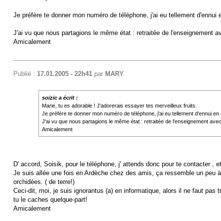
Je préfère te donner mon numéro de téléphone, j'ai eu tellement d'ennui
J'ai vu que nous partagions le même état : retraitée de l'enseignement 
Amicalement
Publié :
17.01.2005 - 22h41
par
MARY
soizic a écrit :
Marie, tu es adorable ! J'adorerais essayer tes merveilleux fruits.
Je préfère te donner mon numéro de téléphone, j'ai eu tellement d'ennui e
J'ai vu que nous partagions le même état : retraitée de l'enseignement ave
Amicalement
D' accord, Soisik, pour le téléphone, j' attends donc pour te contacter , 
Je suis allée une fois en Ardèche chez des amis, ça ressemble un peu à l
orchidées. ( de terre!)
Ceci-dit, moi, je suis ignorantus (a) en informatique, alors il ne faut pa
tu le caches quelque-part!
Amicalement