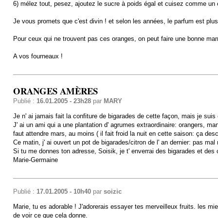
6) mélez tout, pesez, ajoutez le sucre à poids égal et cuisez comme un co
Je vous promets que c'est divin ! et selon les années, le parfum est plus
Pour ceux qui ne trouvent pas ces oranges, on peut faire une bonne mar
A vos fourneaux !
ORANGES AMÈRES
Publié :
16.01.2005 - 23h28
par
MARY
Je n' ai jamais fait la confiture de bigarades de cette façon, mais je suis
J' ai un ami qui a une plantation d' agrumes extraordinaire: orangers, mand
faut attendre mars, au moins ( il fait froid la nuit en cette saison: ça d
Ce matin, j' ai ouvert un pot de bigarades/citron de l' an dernier: pas mal
Si tu me donnes ton adresse, Soisik, je t' enverrai des bigarades et des c
Marie-Germaine
Publié :
17.01.2005 - 10h40
par
soizic
Marie, tu es adorable ! J'adorerais essayer tes merveilleux fruits. les mi
de voir ce que cela donne.