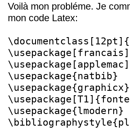
Voilà mon probléme. Je com
mon code Latex:
\documentclass[12pt]{
\usepackage[francais]
\usepackage[applemac]
\usepackage{natbib}
\usepackage{graphicx}
\usepackage[T1]{fonte
\usepackage{lmodern}
\bibliographystyle{pl