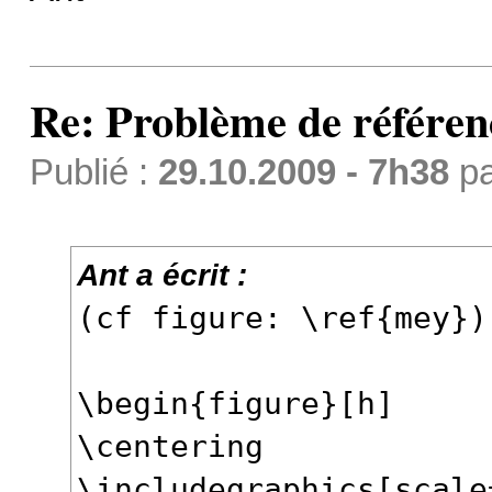
Re: Problème de référen
Publié :
29.10.2009 - 7h38
p
Ant a écrit :
(cf figure: \ref{mey})
\begin{figure}[h]
\centering
\includegraphics[scale