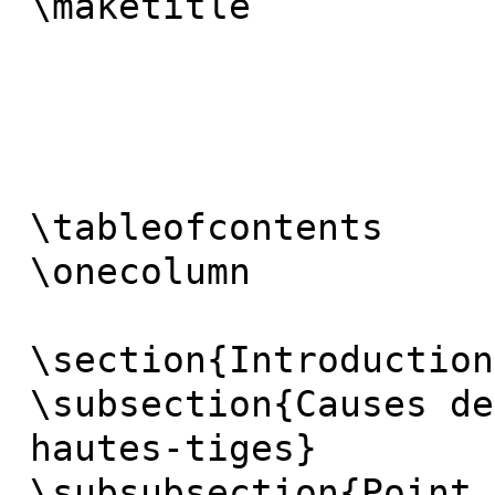
\maketitle
\tableofcontents
\onecolumn
\section{Introduction
\subsection{Causes de
hautes-tiges}
\subsubsection{Point 