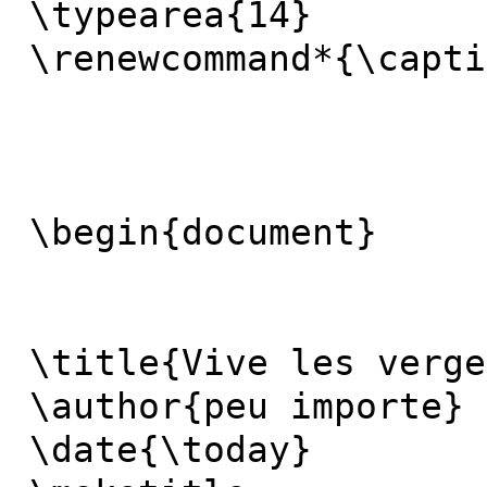
\typearea{14}
\renewcommand*{\capti
\begin{document}
\title{Vive les verge
\author{peu importe}
\date{\today}