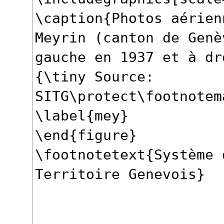
\caption{Photos aérien
Meyrin (canton de Genè
gauche en 1937 et à dr
{\tiny Source:
SITG\protect\footnotem
\label{mey}
\end{figure}
\footnotetext{Système 
Territoire Genevois}