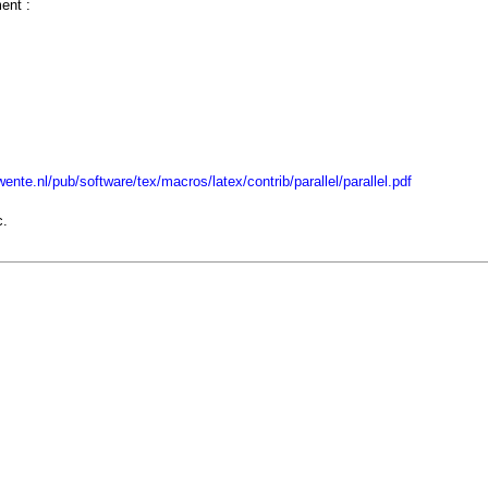
ent :
twente.nl/pub/software/tex/macros/latex/contrib/parallel/parallel.pdf
c.