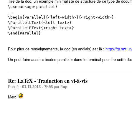
Tiré de la doc, un exemple minimaliste de structure de ce type de docum
\usepackage{parallel}
...
\begin{Parallel}{<left-width>}{<right-width>}
\ParallelLText{<left-text>}
\ParallelRText{<right-text>}
\end{Parallel}
Pour plus de renseignements, la doc (en anglais) est là :
http://ftp.snt.u
On peut faire aussi « texdoc parallel » dans le terminal pour lire cette do
Re: LaTeX - Traduction en vi-à-vis
Publié :
01.11.2013 - 7h53
par
flup
Merci