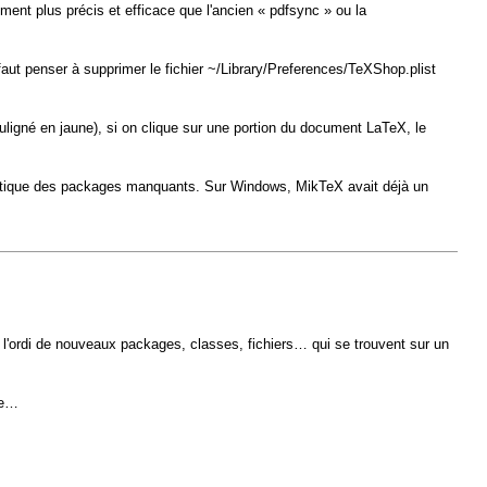
ement plus précis et efficace que l'ancien « pdfsync » ou la
 faut penser à supprimer le fichier ~/Library/Preferences/TeXShop.plist
uligné en jaune), si on clique sur une portion du document LaTeX, le
omatique des packages manquants. Sur Windows, MikTeX avait déjà un
de l'ordi de nouveaux packages, classes, fichiers… qui se trouvent sur un
ue…