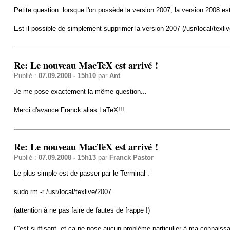
Petite question: lorsque l'on possède la version 2007, la version 2008 es
Est-il possible de simplement supprimer la version 2007 (/usr/local/texliv
Re: Le nouveau MacTeX est arrivé !
Publié :
07.09.2008 - 15h10
par
Ant
Je me pose exactement la même question...
Merci d'avance Franck alias LaTeX!!!
Re: Le nouveau MacTeX est arrivé !
Publié :
07.09.2008 - 15h13
par
Franck Pastor
Le plus simple est de passer par le Terminal :
sudo rm -r /usr/local/texlive/2007
(attention à ne pas faire de fautes de frappe !)
C'est suffisant, et ça ne pose aucun problème particulier à ma connaiss