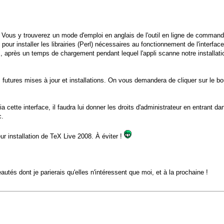
es. Vous y trouverez un mode d'emploi en anglais de l'outil en ligne de comman
our installer les librairies (Perl) nécessaires au fonctionnement de l'interfac
s, après un temps de chargement pendant lequel l'appli scanne notre installati
futures mises à jour et installations. On vous demandera de cliquer sur le bouto
ia cette interface, il faudra lui donner les droits d'administrateur en entrant d
c.
eur installation de TeX Live 2008. À éviter !
utés dont je parierais qu'elles n'intéressent que moi, et à la prochaine !