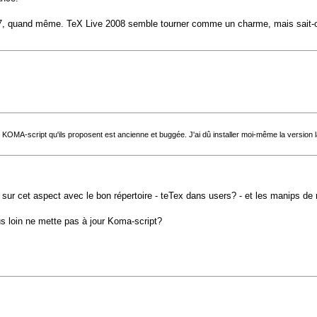
2007, quand même. TeX Live 2008 semble tourner comme un charme, mais sait
KOMA-script qu'ils proposent est ancienne et buggée. J'ai dû installer moi-même la version la
ur cet aspect avec le bon répertoire - teTex dans users? - et les manips de ré
lus loin ne mette pas à jour Koma-script?