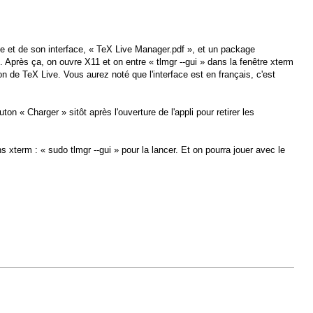
de et de son interface, « TeX Live Manager.pdf », et un package
e. Après ça, on ouvre X11 et on entre « tlmgr --gui » dans la fenêtre xterm
on de TeX Live. Vous aurez noté que l'interface est en français, c'est
n « Charger » sitôt après l'ouverture de l'appli pour retirer les
ans xterm : « sudo tlmgr --gui » pour la lancer. Et on pourra jouer avec le