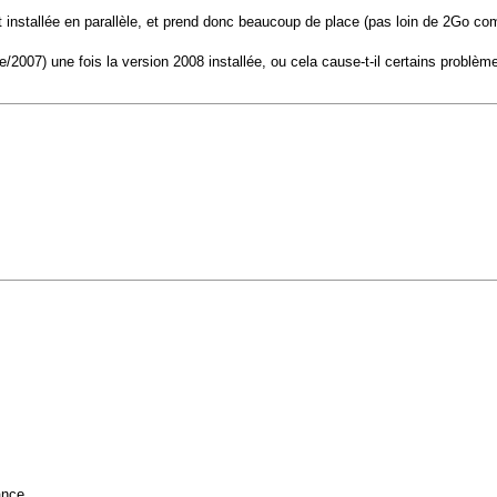
t installée en parallèle, et prend donc beaucoup de place (pas loin de 2Go com
e/2007) une fois la version 2008 installée, ou cela cause-t-il certains problèm
ance.