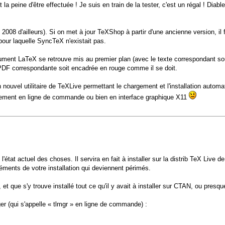
peine d'être effectuée ! Je suis en train de la tester, c'est un régal ! Diabl
 2008 d'ailleurs). Si on met à jour TeXShop à partir d'une ancienne version, il
pour laquelle SyncTeX n'existait pas.
ocument LaTeX se retrouve mis au premier plan (avec le texte correspondant so
PDF correspondante soit encadrée en rouge comme il se doit.
nouvel utilitaire de TeXLive permettant le chargement et l'installation aut
ulement en ligne de commande ou bien en interface graphique X11
tat actuel des choses. Il servira en fait à installer sur la distrib TeX Live 
léments de votre installation qui deviennent périmés.
 que s'y trouve installé tout ce qu'il y avait à installer sur CTAN, ou presq
er (qui s'appelle « tlmgr » en ligne de commande) :