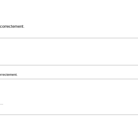
 correctement.
orrectement.
e…