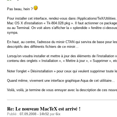
Pas beau, hein ?
Pour installer cet interface, rendez-vous dans /Applications/TeX/Utiliti
Mac OS X d'installation « Tk-804.028.pkg ». Il faut actionner ce package p
ou au Terminal. On voit alors s'afficher la « splendide » fenêtre ci-dessu
sympa.
En haut, au centre, l'adresse du miroir CTAN qui servira de base pour les 
descriptifs des différents fichiers de ce miroir…
Lorsqu'on voudra installer et mettre à jour des éléments de l'installation v
contenu des onglets « Installation », « Mettre à jour », « Supprimer », et
Noter l'onglet « Désinstallation » pour ceux qui veulent supprimer toute l
Quand même, vivement une interface graphique Aqua de cet utilitaire…
Voilà, voilà, je termine de vous ennuyer avec la description de ces nouvea
Re: Le nouveau MacTeX est arrivé !
Publié :
07.09.2008 - 14h52
par
6ix