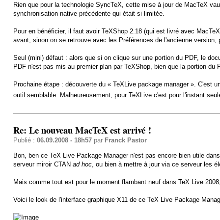
Rien que pour la technologie SyncTeX, cette mise à jour de MacTeX vaut la 
synchronisation native précédente qui était si limitée.
Pour en bénéficier, il faut avoir TeXShop 2.18 (qui est livré avec MacTeX
avant, sinon on se retrouve avec les Préférences de l'ancienne version, 
Seul (mini) défaut : alors que si on clique sur une portion du PDF, le d
PDF n'est pas mis au premier plan par TeXShop, bien que la portion du 
Prochaine étape : découverte du « TeXLive package manager ». C'est un 
outil semblable. Malheureusement, pour TeXLive c'est pour l'instant se
Re: Le nouveau MacTeX est arrivé !
Publié :
06.09.2008 - 18h57
par
Franck Pastor
Bon, ben ce TeX Live Package Manager n'est pas encore bien utile dans l'é
serveur miroir CTAN
ad hoc
, ou bien à mettre à jour via ce serveur les é
Mais comme tout est pour le moment flambant neuf dans TeX Live 2008, et
Voici le look de l'interface graphique X11 de ce TeX Live Package Manag