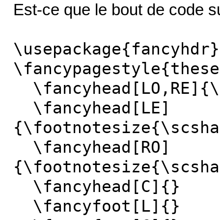
Est-ce que le bout de code 
\usepackage{fancyhdr}
\fancypagestyle{these
\fancyhead[LO,RE]{\f
\fancyhead[LE]
{\footnotesize{\scsha
\fancyhead[RO]
{\footnotesize{\scsha
\fancyhead[C]{}
\fancyfoot[L]{}