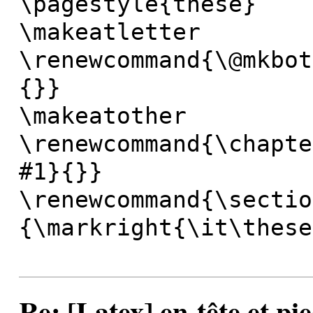
\pagestyle{these}
\makeatletter
\renewcommand{\@mkbot
{}}
\makeatother
\renewcommand{\chapte
#1}{}}
\renewcommand{\sectio
{\markright{\it\these
Re: [Latex] en-tête et pi