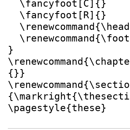
\fancyfoot[C]{}
\fancyfoot[R]{}
\renewcommand{\head
\renewcommand{\foot
}
\renewcommand{\chapte
{}}
\renewcommand{\sectio
{\markright{\thesecti
\pagestyle{these}