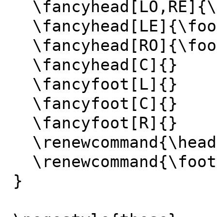
\fancyhead[LO,RE]{\f
\fancyhead[LE]{\foot
\fancyhead[RO]{\foot
\fancyhead[C]{}
\fancyfoot[L]{}
\fancyfoot[C]{}
\fancyfoot[R]{}
\renewcommand{\head
\renewcommand{\foot
}