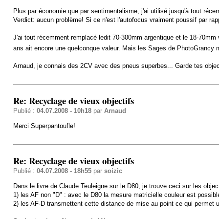
Plus par économie que par sentimentalisme, j'ai utilisé jusqu'à tout ré
Verdict: aucun problème! Si ce n'est l'autofocus vraiment poussif par rapp
J'ai tout récemment remplacé ledit 70-300mm argentique et le 18-70mm v
ans ait encore une quelconque valeur. Mais les Sages de PhotoGrancy m'
Arnaud, je connais des 2CV avec des pneus superbes... Garde tes object
Re: Recyclage de vieux objectifs
Publié :
04.07.2008 - 10h18
par
Arnaud
Merci Superpantoufle!
Re: Recyclage de vieux objectifs
Publié :
04.07.2008 - 18h55
par
soizic
Dans le livre de Claude Teuleigne sur le D80, je trouve ceci sur les objec
1) les AF non "D" : avec le D80 la mesure matricielle couleur est possi
2) les AF-D transmettent cette distance de mise au point ce qui permet un