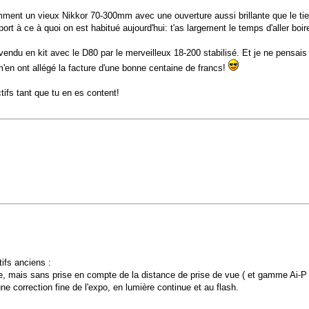
cemment un vieux Nikkor 70-300mm avec une ouverture aussi brillante que le t
ort à ce à quoi on est habitué aujourd'hui: t'as largement le temps d'aller boir
endu en kit avec le D80 par le merveilleux 18-200 stabilisé. Et je ne pensa
en ont allégé la facture d'une bonne centaine de francs!
ifs tant que tu en es content!
tifs anciens :
ble, mais sans prise en compte de la distance de prise de vue ( et gamme Ai-
e correction fine de l'expo, en lumière continue et au flash.