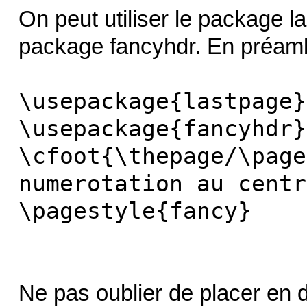
On peut utiliser le package l
package fancyhdr. En préamb
\usepackage{lastpage}
\usepackage{fancyhdr}
\cfoot{\thepage/\page
numerotation au centr
\pagestyle{fancy}
Ne pas oublier de placer en 