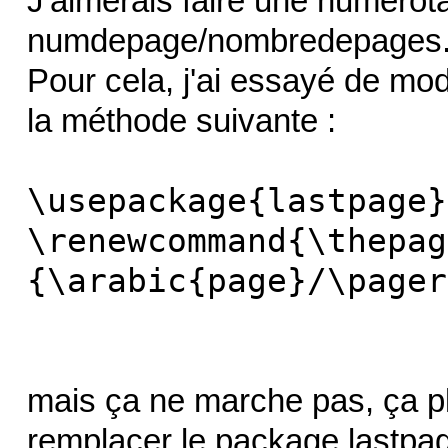
J'aimerais faire une numérotat
numdepage/nombredepages
Pour cela, j'ai essayé de mo
la méthode suivante :
\usepackage{lastpage}
\renewcommand{\thepag
{\arabic{page}/\pager
mais ça ne marche pas, ça p
remplacer le package lastpag