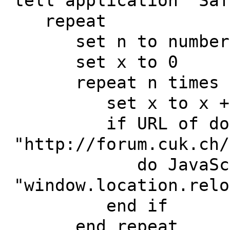
tell application "Saf
repeat
set n to number o
set x to 0
repeat n times
set x to x +
if URL of docum
"http://forum.cuk.ch/
do JavaScr
"window.location.relo
end if
end repeat