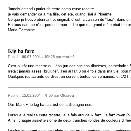
Jamais entendu parler de cette sompueuse recette.
je vais demander çà à ma fille, cet été, quand j'irai à Ploërmel !
Ce que je trouve étonnant et original, c' est la cuisson du "farz", dans u
En tous cas, ce n'est pas commun... dire que ma grand-mère était bretonne
Marie-Germaine
Kig ha farz
Publié :
06.03.2004 - 10h25
par
marief
C'est plutôt une recette du Léon (un des anciens diocèses, cathédrale : Sai
n'était jamais assez "brujuné". J'en ai fait 3 ou 4 fois dans ma vie, pour 
Quelques restaurants de Brest en servent toutes les semaines, et 1/2 h apr
Publié :
15.03.2004 - 7h50
par
Okazou
Oui, MarieF, le kig ha farz est de la Bretagne nord.
Lorsque je réalise cette recette, je la fais aux deux farz : le farz gwen (bla
Ainsi, chaque assiette s'orne de deux tranches rondes de couleurs diffé
Le plus important dans ces plats de pot-au-feu bretons, c'est la présence