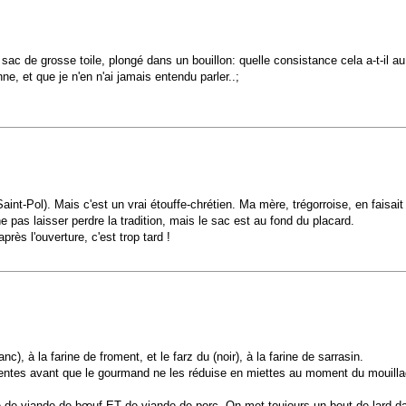
n sac de grosse toile, plongé dans un bouillon: quelle consistance cela a-t-il 
, et que je n'en n'ai jamais entendu parler..;
nt-Pol). Mais c'est un vrai étouffe-chrétien. Ma mère, trégorroise, en faisait 
ne pas laisser perdre la tradition, mais le sac est au fond du placard.
ès l'ouverture, c'est trop tard !
nc), à la farine de froment, et le farz du (noir), à la farine de sarrasin.
rentes avant que le gourmand ne les réduise en miettes au moment du mouillage
 de viande de bœuf ET de viande de porc. On met toujours un bout de lard dans 