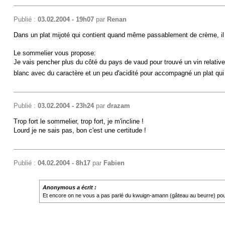
Publié :
03.02.2004 - 19h07
par
Renan
Dans un plat mijoté qui contient quand même passablement de crème, il es
Le sommelier vous propose:
Je vais pencher plus du côté du pays de vaud pour trouvé un vin relati
blanc avec du caractère et un peu d'acidité pour accompagné un plat qu
Publié :
03.02.2004 - 23h24
par
drazam
Trop fort le sommelier, trop fort, je m'incline !
Lourd je ne sais pas, bon c'est une certitude !
Publié :
04.02.2004 - 8h17
par
Fabien
Anonymous a écrit :
Et encore on ne vous a pas parlé du kwuign-amann (gâteau au beurre) pour l