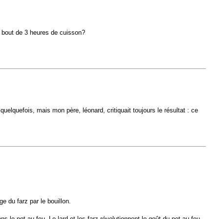
au bout de 3 heures de cuisson?
quelquefois, mais mon père, léonard, critiquait toujours le résultat : ce
 du farz par le bouillon.
le pot-au-feu. Le lard et les farz révolutionnent le goût du pot-au-feu