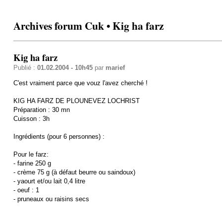
Archives forum Cuk • Kig ha farz
Kig ha farz
Publié :
01.02.2004 - 10h45
par
marief
C'est vraiment parce que vouz l'avez cherché !
KIG HA FARZ DE PLOUNEVEZ LOCHRIST
Préparation : 30 mn
Cuisson : 3h
Ingrédients (pour 6 personnes) :
Pour le farz:
- farine 250 g
- crème 75 g (à défaut beurre ou saindoux)
- yaourt et/ou lait 0,4 litre
- oeuf : 1
- pruneaux ou raisins secs