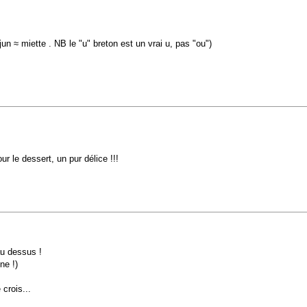
ujun ≈ miette . NB le "u" breton est un vrai u, pas "ou")
 le dessert, un pur délice !!!
au dessus !
ne !)
crois...