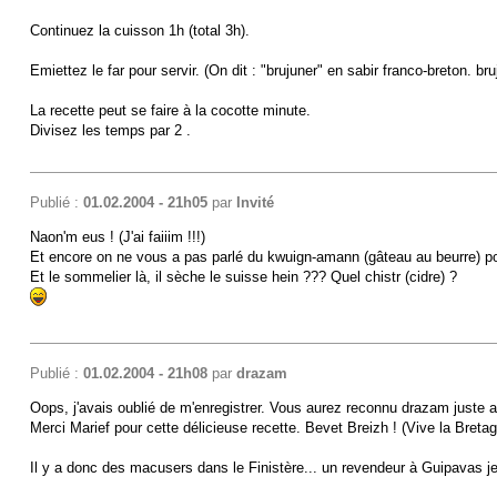
Continuez la cuisson 1h (total 3h).
Emiettez le far pour servir. (On dit : "brujuner" en sabir franco-breton. br
La recette peut se faire à la cocotte minute.
Divisez les temps par 2 .
Publié :
01.02.2004 - 21h05
par
Invité
Naon'm eus ! (J'ai faiiim !!!)
Et encore on ne vous a pas parlé du kwuign-amann (gâteau au beurre) pour
Et le sommelier là, il sèche le suisse hein ??? Quel chistr (cidre) ?
Publié :
01.02.2004 - 21h08
par
drazam
Oops, j'avais oublié de m'enregistrer. Vous aurez reconnu drazam juste 
Merci Marief pour cette délicieuse recette. Bevet Breizh ! (Vive la Bretag
Il y a donc des macusers dans le Finistère... un revendeur à Guipavas je 