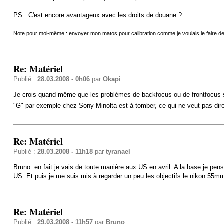
PS : C'est encore avantageux avec les droits de douane ?
Note pour moi-même : envoyer mon matos pour calibration comme je voulais le faire de
Re: Matériel
Publié :
28.03.2008 - 0h06
par
Okapi
Je crois quand même que les problèmes de backfocus ou de frontfocus sont
"G" par exemple chez Sony-Minolta est à tomber, ce qui ne veut pas dir
Re: Matériel
Publié :
28.03.2008 - 11h18
par
tyranael
Bruno: en fait je vais de toute manière aux US en avril. A la base je pens
US. Et puis je me suis mis à regarder un peu les objectifs le nikon 55mm
Re: Matériel
Publié :
29.03.2008 - 11h57
par
Bruno