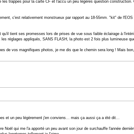
e les trappes pour la carte CF et l'accu un peu légères question construction. 
siquement, c'est relativement monstrueux par rapport au 18-55mm. "kit" de l'EO
il tient ses promesses lors de prises de vue sous faible éclairage à l'intérie
 les réglages appliqués, SANS FLASH, la photo est 2 fois plus lumineuse que l
nes de vos magnifiques photos, je me dis que le chemin sera long ! Mais bon, c
rapes et un peu légèrement j'en conviens… mais ça aussi ça a été dit…
re Noël qui me l'a apporté un peu avant son jour de surchauffe l'année dernièr
plus longtemps tellement je l'aime…