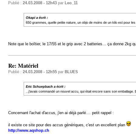
Publié :
24.03.2008 - 12h43
par
Leo_11
Okapi a écrit :
650 grammes, quelle petite nature, un objo de moins de un kilo est pour l
Note que le boîtier, le 17/55 et le grip avec 2 batteries… ça donne 2k
Re: Matériel
Publié :
24.03.2008 - 12h55
par
BLUES
Eric Schuepbach a écrit :
...j'avais commandé un nouvel accu, qui était encore sans son emballage. E
Concernant l'achat d'accus, j'en ai déjà parlé.... petit rappel :
il existe ce site pour des accus génériques, c'est un excellent plan
http://www.aqshop.ch