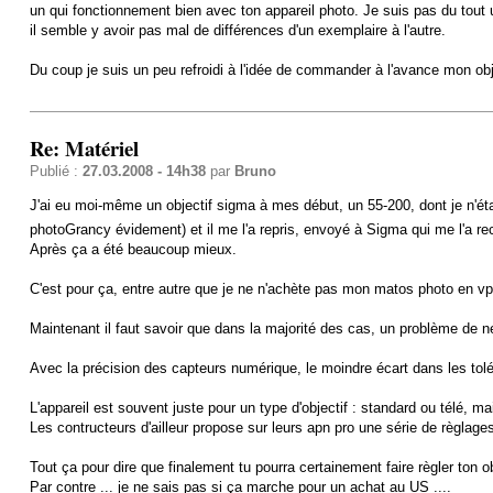
un qui fonctionnement bien avec ton appareil photo. Je suis pas du tout
il semble y avoir pas mal de différences d'un exemplaire à l'autre.
Du coup je suis un peu refroidi à l'idée de commander à l'avance mon obje
Re: Matériel
Publié :
27.03.2008 - 14h38
par
Bruno
J'ai eu moi-même un objectif sigma à mes début, un 55-200, dont je n'éta
photoGrancy évidement) et il me l'a repris, envoyé à Sigma qui me l'a rec
Après ça a été beaucoup mieux.
C'est pour ça, entre autre que je ne n'achète pas mon matos photo en vp
Maintenant il faut savoir que dans la majorité des cas, un problème de ne
Avec la précision des capteurs numérique, le moindre écart dans les tolér
L'appareil est souvent juste pour un type d'objectif : standard ou télé, ma
Les contructeurs d'ailleur propose sur leurs apn pro une série de règlage
Tout ça pour dire que finalement tu pourra certainement faire règler ton ob
Par contre ... je ne sais pas si ça marche pour un achat au US ....