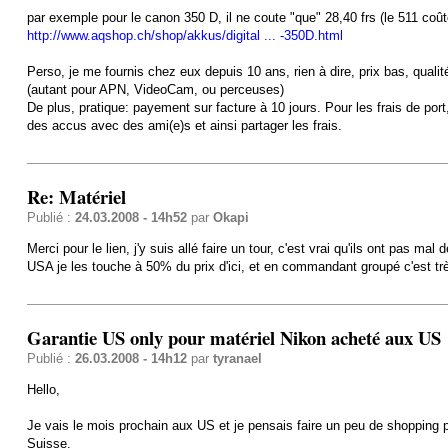
par exemple pour le canon 350 D, il ne coute "que" 28,40 frs (le 511 coût
http://www.aqshop.ch/shop/akkus/digital ... -350D.html
Perso, je me fournis chez eux depuis 10 ans, rien à dire, prix bas, quali
(autant pour APN, VideoCam, ou perceuses)
De plus, pratique: payement sur facture à 10 jours. Pour les frais de po
des accus avec des ami(e)s et ainsi partager les frais.
Re: Matériel
Publié :
24.03.2008 - 14h52
par
Okapi
Merci pour le lien, j'y suis allé faire un tour, c'est vrai qu'ils ont pas m
USA je les touche à 50% du prix d'ici, et en commandant groupé c'est trè
Garantie US only pour matériel Nikon acheté aux US
Publié :
26.03.2008 - 14h12
par
tyranael
Hello,
Je vais le mois prochain aux US et je pensais faire un peu de shopping po
Suisse.