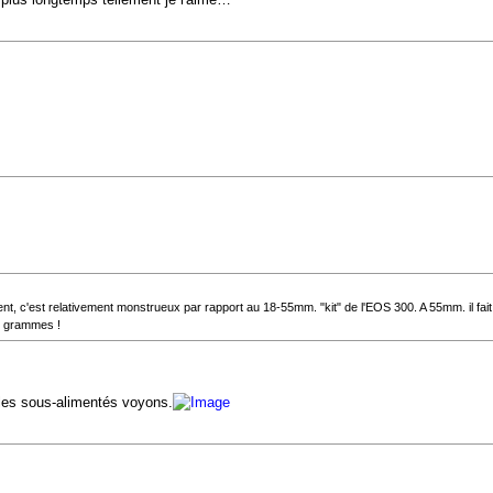
uement, c'est relativement monstrueux par rapport au 18-55mm. "kit" de l'EOS 300. A 55mm. il f
50 grammes !
 les sous-alimentés voyons.