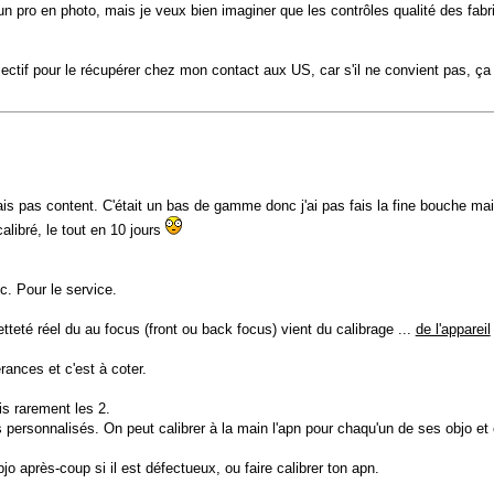
 un pro en photo, mais je veux bien imaginer que les contrôles qualité des fa
ctif pour le récupérer chez mon contact aux US, car s'il ne convient pas, ça 
is pas content. C'était un bas de gamme donc j'ai pas fais la fine bouche mai
alibré, le tout en 10 jours
c. Pour le service.
tteté réel du au focus (front ou back focus) vient du calibrage ...
de l'appareil
ances et c'est à coter.
is rarement les 2.
s personnalisés. On peut calibrer à la main l'apn pour chaqu'un de ses objo e
jo après-coup si il est défectueux, ou faire calibrer ton apn.