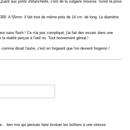
Quant aux joints d'étanchéité, c'est de la vulgaire mousse. Sinon la prise
S 300. A 55mm. il fait tout de même près de 14 cm. de long. Le diamètre
ur sans flash ! Ce n'ai pas compliqué, j'ai fait des essais dans une
a réalité perçue à l'oeil nu. Tout bonnement génial !
omme disait l'autre, c'est en forgeant que l'on devient forgeron !
e… ben moi qui pensais faire évoluer les boîtiers à une vitesse