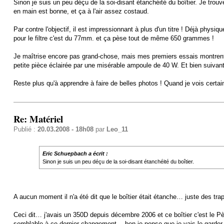
Sinon je suis un peu déçu de la soi-disant étanchéité du boîtier. Je trouv
en main est bonne, et ça à l'air assez costaud.
Par contre l'objectif, il est impressionnant à plus d'un titre ! Déjà phy
pour le filtre c'est du 77mm. et ça pèse tout de même 650 grammes !
Je maîtrise encore pas grand-chose, mais mes premiers essais montrent qu'
petite pièce éclairée par une misérable ampoule de 40 W. Et bien suivant
Reste plus qu'à apprendre à faire de belles photos ! Quand je vois certai
Re: Matériel
Publié :
20.03.2008 - 18h08
par
Leo_11
Eric Schuepbach a écrit :
Sinon je suis un peu déçu de la soi-disant étanchéité du boîtier.
A aucun moment il n'a été dit que le boîtier était étanche… juste des t
Ceci dit… j'avais un 350D depuis décembre 2006 et ce boîtier c'est le Pè
semblable à ce dernier changement… ben je pense que je vais le garder 