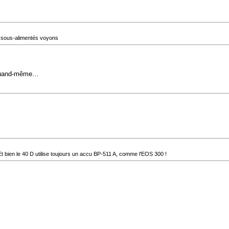
es sous-alimentés voyons
g quand-même…
t bien le 40 D utilise toujours un accu BP-511 A, comme l'EOS 300 !