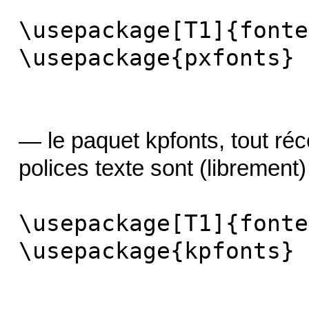
\usepackage[T1]{fonte
\usepackage{pxfonts}
— le paquet kpfonts, tout réc
polices texte sont (librement
\usepackage[T1]{fonte
\usepackage{kpfonts}