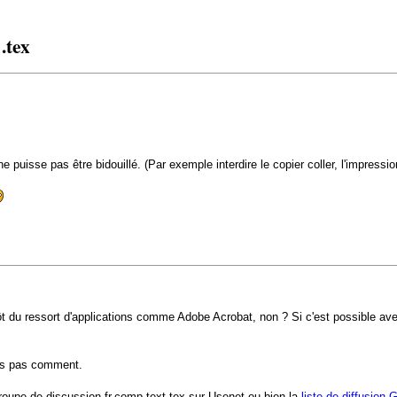
.tex
 puisse pas être bidouillé. (Par exemple interdire le copier coller, l'impressi
tôt du ressort d'applications comme Adobe Acrobat, non ? Si c'est possible av
sais pas comment.
 groupe de discussion fr.comp.text.tex sur Usenet ou bien la
liste de diffusion 