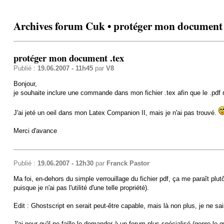
Archives forum Cuk • protéger mon document 
protéger mon document .tex
Publié :
19.06.2007 - 11h45
par
V8
Bonjour,
je souhaite inclure une commande dans mon fichier .tex afin que le .pdf ne
J'ai jeté un oeil dans mon Latex Companion II, mais je n'ai pas trouvé.
Merci d'avance
Publié :
19.06.2007 - 12h30
par
Franck Pastor
Ma foi, en-dehors du simple verrouillage du fichier pdf, ça me paraît plu
puisque je n'ai pas l'utilité d'une telle propriété).
Edit : Ghostscript en serait peut-être capable, mais là non plus, je ne 
J'ai peur qu'il ne faille le demander à un forum plus spécialisé (genre le