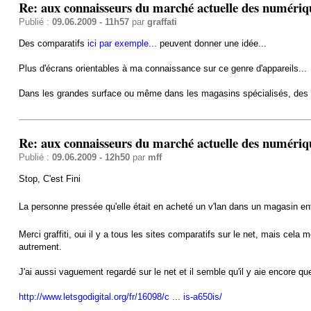
Re: aux connaisseurs du marché actuelle des numériq
Publié :
09.06.2009 - 11h57
par
graffati
Des comparatifs
ici par exemple...
peuvent donner une idée...
Plus d'écrans orientables à ma connaissance sur ce genre d'appareils...
Dans les grandes surface ou même dans les magasins spécialisés, des 
Re: aux connaisseurs du marché actuelle des numériq
Publié :
09.06.2009 - 12h50
par
mff
Stop, C'est Fini
La personne pressée qu'elle était en acheté un v'lan dans un magasin ent
Merci graffiti, oui il y a tous les sites comparatifs sur le net, mais cela 
autrement.
J'ai aussi vaguement regardé sur le net et il semble qu'il y aie encore q
http://www.letsgodigital.org/fr/16098/c ... is-a650is/