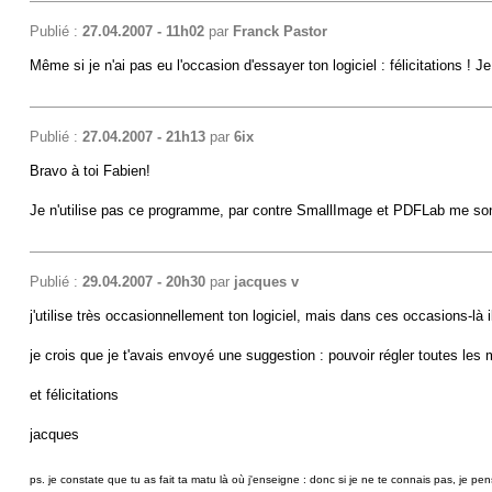
Publié :
27.04.2007 - 11h02
par
Franck Pastor
Même si je n'ai pas eu l'occasion d'essayer ton logiciel : félicitations ! J
Publié :
27.04.2007 - 21h13
par
6ix
Bravo à toi Fabien!
Je n'utilise pas ce programme, par contre SmallImage et PDFLab me sont
Publié :
29.04.2007 - 20h30
par
jacques v
j'utilise très occasionnellement ton logiciel, mais dans ces occasions-là
je crois que je t'avais envoyé une suggestion : pouvoir régler toutes les 
et félicitations
jacques
ps. je constate que tu as fait ta matu là où j'enseigne : donc si je ne te connais pas, je p