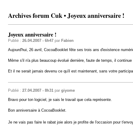
Archives forum Cuk • Joyeux anniversaire !
Joyeux anniversaire !
Publié :
26.04.2007 - 6h47
par
Fabien
Aujourd'hui, 26 avril, CocoaBooklet fête ses trois ans d'existence numéri
Même s'il n'a plus beaucoup évolué dernière, faute de temps, il continu
Et il ne serait jamais devenu ce qu'il est maintenant, sans votre partici
Publié :
27.04.2007 - 8h31
par
giyome
Bravo pour ton logiciel, je sais le travail que cela représente.
Bon anniversaire à CocoaBooklet.
Je ne vais pas faire le rabat joie alors je profite de l'occasion pour t'en