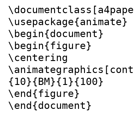
\documentclass[a4pape
\usepackage{animate}
\begin{document}
\begin{figure}
\centering
\animategraphics[cont
{10}{BM}{1}{100}
\end{figure}
\end{document}