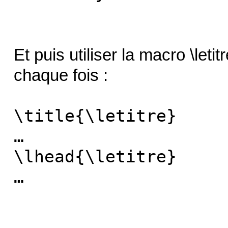
Et puis utiliser la macro \letit
chaque fois :
\title{\letitre}
…
\lhead{\letitre}
…