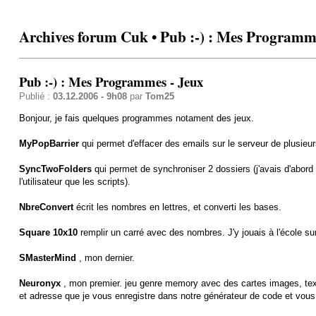
Archives forum Cuk • Pub :-) : Mes Programm
Pub :-) : Mes Programmes - Jeux
Publié :
03.12.2006 - 9h08
par
Tom25
Bonjour, je fais quelques programmes notament des jeux.
MyPopBarrier
qui permet d'effacer des emails sur le serveur de plusi
SyncTwoFolders
qui permet de synchroniser 2 dossiers (j'avais d'abord 
l'utilisateur que les scripts).
NbreConvert
écrit les nombres en lettres, et converti les bases.
Square 10x10
remplir un carré avec des nombres. J'y jouais à l'école sur
SMasterMind
, mon dernier.
Neuronyx
, mon premier. jeu genre memory avec des cartes images, texte
et adresse que je vous enregistre dans notre générateur de code et vous