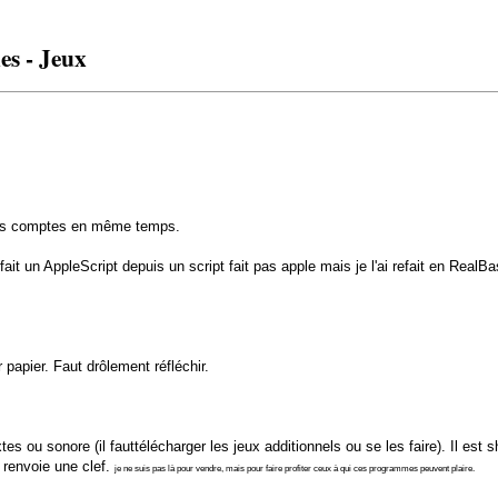
es - Jeux
eurs comptes en même temps.
fait un AppleScript depuis un script fait pas apple mais je l'ai refait en Real
 papier. Faut drôlement réfléchir.
s ou sonore (il fauttélécharger les jeux additionnels ou se les faire). Il e
 renvoie une clef.
je ne suis pas là pour vendre, mais pour faire profiter ceux à qui ces programmes peuvent plaire.