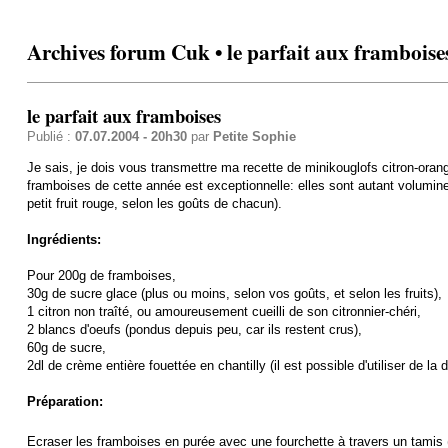
Archives forum Cuk • le parfait aux framboise
le parfait aux framboises
Publié :
07.07.2004 - 20h30
par
Petite Sophie
Je sais, je dois vous transmettre ma recette de minikouglofs citron-orang
framboises de cette année est exceptionnelle: elles sont autant volumineu
petit fruit rouge, selon les goûts de chacun).
Ingrédients:
Pour 200g de framboises,
30g de sucre glace (plus ou moins, selon vos goûts, et selon les fruits),
1 citron non traîté, ou amoureusement cueilli de son citronnier-chéri,
2 blancs d'oeufs (pondus depuis peu, car ils restent crus),
60g de sucre,
2dl de crème entière fouettée en chantilly (il est possible d'utiliser de la
Préparation:
Ecraser les framboises en purée avec une fourchette à travers un tamis (