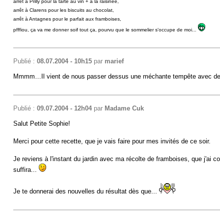
arrêt à Prilly pour la tarte au vin + à la raisinée,
arrêt à Clarens pour les biscuits au chocolat,
arrêt à Antagnes pour le parfait aux framboises,
pfffiou, ça va me donner soif tout ça, pourvu que le sommelier s'occupe de moi...
Publié :
08.07.2004 - 10h15
par
marief
Mmmm…Il vient de nous passer dessus une méchante tempête avec des re
Publié :
09.07.2004 - 12h04
par
Madame Cuk
Salut Petite Sophie!
Merci pour cette recette, que je vais faire pour mes invités de ce soir.
Je reviens à l'instant du jardin avec ma récolte de framboises, que j'ai c
suffira...
Je te donnerai des nouvelles du résultat dès que...