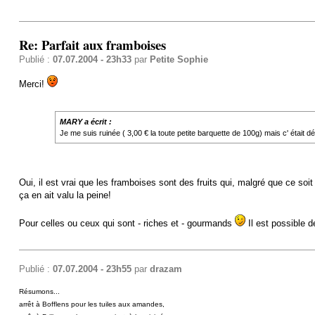
Re: Parfait aux framboises
Publié :
07.07.2004 - 23h33
par
Petite Sophie
Merci!
MARY a écrit :
Je me suis ruinée ( 3,00 € la toute petite barquette de 100g) mais c' était dél
Oui, il est vrai que les framboises sont des fruits qui, malgré que ce soit
ça en ait valu la peine!
Pour celles ou ceux qui sont - riches et - gourmands
Il est possible 
Publié :
07.07.2004 - 23h55
par
drazam
Résumons...
arrêt à Bofflens pour les tuiles aux amandes,