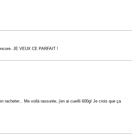
nt encore. JE VEUX CE PARFAIT !
 racheter... Me voilà rassurée, j'en ai cueilli 600g! Je crois que ça