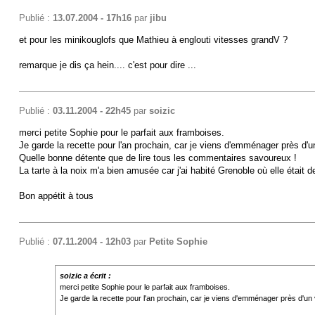
Publié :
13.07.2004 - 17h16
par
jibu
et pour les minikouglofs que Mathieu à englouti vitesses grandV ?
remarque je dis ça hein.... c'est pour dire ...
Publié :
03.11.2004 - 22h45
par
soizic
merci petite Sophie pour le parfait aux framboises.
Je garde la recette pour l'an prochain, car je viens d'emménager près d'u
Quelle bonne détente que de lire tous les commentaires savoureux !
La tarte à la noix m'a bien amusée car j'ai habité Grenoble où elle était d
Bon appétit à tous
Publié :
07.11.2004 - 12h03
par
Petite Sophie
soizic a écrit :
merci petite Sophie pour le parfait aux framboises.
Je garde la recette pour l'an prochain, car je viens d'emménager près d'un v