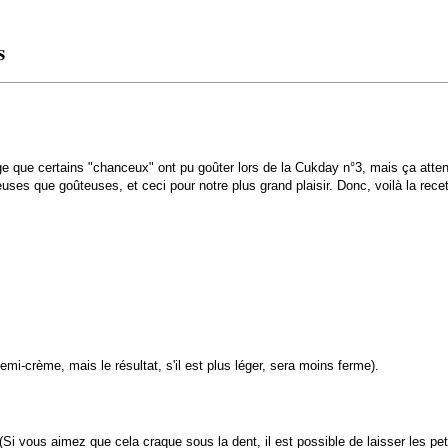
s
e que certains "chanceux" ont pu goûter lors de la Cukday n°3, mais ça attendra
ses que goûteuses, et ceci pour notre plus grand plaisir. Donc, voilà la recett
 demi-crème, mais le résultat, s'il est plus léger, sera moins ferme).
Si vous aimez que cela craque sous la dent, il est possible de laisser les pet