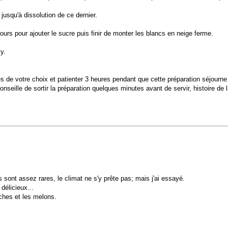
jusqu'à dissolution de ce dernier.
ours pour ajouter le sucre puis finir de monter les blancs en neige ferme.
y.
les de votre choix et patienter 3 heures pendant que cette préparation séjourne 
seille de sortir la préparation quelques minutes avant de servir, histoire de l
s sont assez rares, le climat ne s'y prête pas; mais j'ai essayé.
délicieux...
ches et les melons.