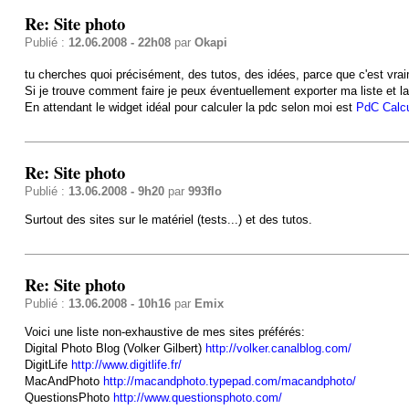
Re: Site photo
Publié :
12.06.2008 - 22h08
par
Okapi
tu cherches quoi précisément, des tutos, des idées, parce que c'est v
Si je trouve comment faire je peux éventuellement exporter ma liste et l
En attendant le widget idéal pour calculer la pdc selon moi est
PdC Calcu
Re: Site photo
Publié :
13.06.2008 - 9h20
par
993flo
Surtout des sites sur le matériel (tests...) et des tutos.
Re: Site photo
Publié :
13.06.2008 - 10h16
par
Emix
Voici une liste non-exhaustive de mes sites préférés:
Digital Photo Blog (Volker Gilbert)
http://volker.canalblog.com/
DigitLife
http://www.digitlife.fr/
MacAndPhoto
http://macandphoto.typepad.com/macandphoto/
QuestionsPhoto
http://www.questionsphoto.com/