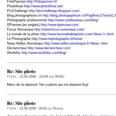
FotoPassion
http://fotopassion.fr/
Photofloue
http://www.photofloue.net/
PictChallenge
http://pictchallenge.blogspot.com/
Blog.photographiste.ch
http://blog.photographiste.ch/PagMots1/Texte11.
Photographe professionnel
http://www.cyrilbruneau.com/blog/
DPreview (en anglais)
http://www.dpreview.com/
Focus Numerique
http://www.focus-numerique.com/
Le monde de la photo
http://www.lemondedelaphoto.com/-News,1-.html
Le Photographe
http://www.lephotographe.fr/home/
News Reflex Numerique
http://www.reflex-numerique.fr/-News-.html
Déclamcheur
http://www.declencheur.com/
Wisibility
http://www.wisibility.com/blog/
Re: Site photo
Publié :
13.06.2008 - 11h59
par
993flo
Merci de ta réponse! Yen a pleins qui me plaisent bcp!
Re: Site photo
Publié :
14.06.2008 - 8h45
par
Bruno