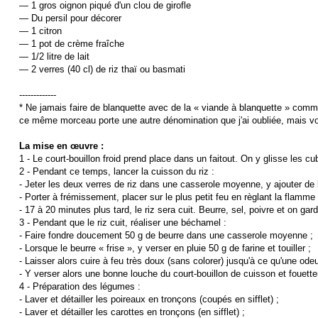
— 1 gros oignon piqué d'un clou de girofle
— Du persil pour décorer
— 1 citron
— 1 pot de crème fraîche
— 1/2 litre de lait
— 2 verres (40 cl) de riz thaï ou basmati
-------------
* Ne jamais faire de blanquette avec de la « viande à blanquette » com
ce même morceau porte une autre dénomination que j'ai oubliée, mais v
La mise en œuvre :
1 - Le court-bouillon froid prend place dans un faitout. On y glisse les cub
2 - Pendant ce temps, lancer la cuisson du riz :
- Jeter les deux verres de riz dans une casserole moyenne, y ajouter de l
- Porter à frémissement, placer sur le plus petit feu en règlant la flamm
- 17 à 20 minutes plus tard, le riz sera cuit. Beurre, sel, poivre et on ga
3 - Pendant que le riz cuit, réaliser une béchamel :
- Faire fondre doucement 50 g de beurre dans une casserole moyenne ;
- Lorsque le beurre « frise », y verser en pluie 50 g de farine et touiller ;
- Laisser alors cuire à feu très doux (sans colorer) jusqu'à ce qu'une odeu
- Y verser alors une bonne louche du court-bouillon de cuisson et fouett
4 - Préparation des légumes :
- Laver et détailler les poireaux en tronçons (coupés en sifflet) ;
- Laver et détailler les carottes en tronçons (en sifflet) ;