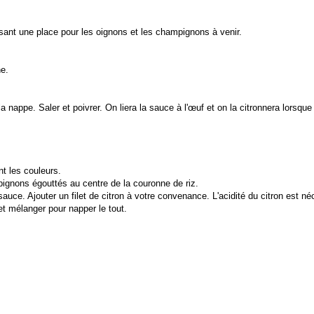
ssant une place pour les oignons et les champignons à venir.
e.
 la nappe. Saler et poivrer. On liera la sauce à l'œuf et on la citronnera lorsque
t les couleurs.
pignons égouttés au centre de la couronne de riz.
 sauce. Ajouter un filet de citron à votre convenance. L'acidité du citron est n
et mélanger pour napper le tout.