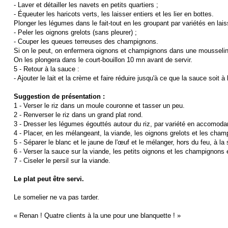
- Laver et détailler les navets en petits quartiers ;
- Équeuter les haricots verts, les laisser entiers et les lier en bottes.
Plonger les légumes dans le fait-tout en les groupant par variétés en lai
- Peler les oignons grelots (sans pleurer) ;
- Couper les queues terreuses des champignons.
Si on le peut, on enfermera oignons et champignons dans une mousselin
On les plongera dans le court-bouillon 10 mn avant de servir.
5 - Retour à la sauce :
- Ajouter le lait et la crème et faire réduire jusqu'à ce que la sauce soit à
Suggestion de présentation :
1 - Verser le riz dans un moule couronne et tasser un peu.
2 - Renverser le riz dans un grand plat rond.
3 - Dresser les légumes égouttés autour du riz, par variété en accomodan
4 - Placer, en les mélangeant, la viande, les oignons grelots et les cham
5 - Séparer le blanc et le jaune de l'œuf et le mélanger, hors du feu, à la
6 - Verser la sauce sur la viande, les petits oignons et les champignons 
7 - Ciseler le persil sur la viande.
Le plat peut être servi.
Le somelier ne va pas tarder.
« Renan ! Quatre clients à la une pour une blanquette ! »