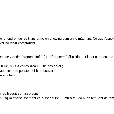
me le tendron qui se transforme en chewing-gum en le mâchant. Ce que j'app
otre boucher comprendra.
es de viande, l'oignon giroflé (!) et l'on porte à ébullition. Laisser alors cuire
'huile, puis 3 verres d'eau — ne pas saler ;
e au minimum possible et bien couvrir ;
rde au chaud.
r de biscuit se fasse sentir ;
er jusqu'à épaississement et laisser cuire 10 mn à feu doux en remuant de tem