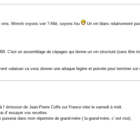
joli vins. Mmmh voyons voir ? Allé, soyons fou
Un vin blanc relativement puis
00. C'est un assemblage de cépages qui donne un vin structuré (sans être tr
nt valaisan va vous donner une attaque légère et poivrée pour terminer sur un
 à l' émission de Jean-Pierre Coffe sur France inter le samedi à midi.
rai d' essayer vos recettes.
e puiserai dans mon répertoire de grand-mère ( la grand-mère, c' est moi).