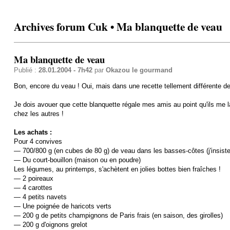
Archives forum Cuk • Ma blanquette de veau
Ma blanquette de veau
Publié :
28.01.2004 - 7h42
par
Okazou le gourmand
Bon, encore du veau ! Oui, mais dans une recette tellement différente de
Je dois avouer que cette blanquette régale mes amis au point qu'ils me la
chez les autres !
Les achats :
Pour 4 convives
— 700/800 g (en cubes de 80 g) de veau dans les basses-côtes (j'insiste
— Du court-bouillon (maison ou en poudre)
Les légumes, au printemps, s'achètent en jolies bottes bien fraîches !
— 2 poireaux
— 4 carottes
— 4 petits navets
— Une poignée de haricots verts
— 200 g de petits champignons de Paris frais (en saison, des girolles)
— 200 g d'oignons grelot