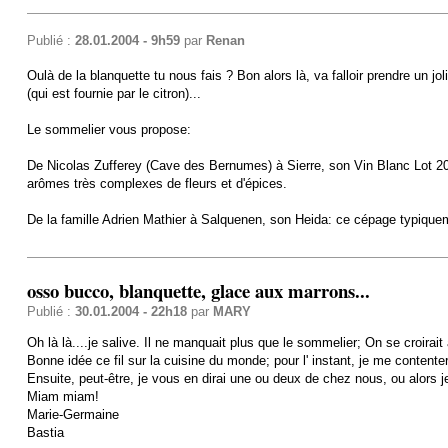
Publié :
28.01.2004 - 9h59
par
Renan
Oulà de la blanquette tu nous fais ? Bon alors là, va falloir prendre un 
(qui est fournie par le citron)...
Le sommelier vous propose:
De Nicolas Zufferey (Cave des Bernumes) à Sierre, son Vin Blanc Lot 20
arômes très complexes de fleurs et d'épices.
De la famille Adrien Mathier à Salquenen, son Heida: ce cépage typiqueme
osso bucco, blanquette, glace aux marrons...
Publié :
30.01.2004 - 22h18
par
MARY
Oh là là....je salive. Il ne manquait plus que le sommelier; On se croirait
Bonne idée ce fil sur la cuisine du monde; pour l' instant, je me contente
Ensuite, peut-être, je vous en dirai une ou deux de chez nous, ou alors j
Miam miam!
Marie-Germaine
Bastia