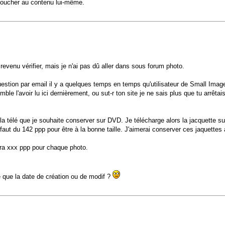
s toucher au contenu lui-même.
revenu vérifier, mais je n'ai pas dû aller dans sous forum photo.
estion par email il y a quelques temps en temps qu'utilisateur de Small Image,
ble l'avoir lu ici dernièrement, ou sut-r ton site je ne sais plus que tu arrêt
 à la télé que je souhaite conserver sur DVD. Je télécharge alors la jacquette s
 faut du 142 ppp pour être à la bonne taille. J'aimerai conserver ces jaquettes 
tra xxx ppp pour chaque photo.
e que la date de création ou de modif ?