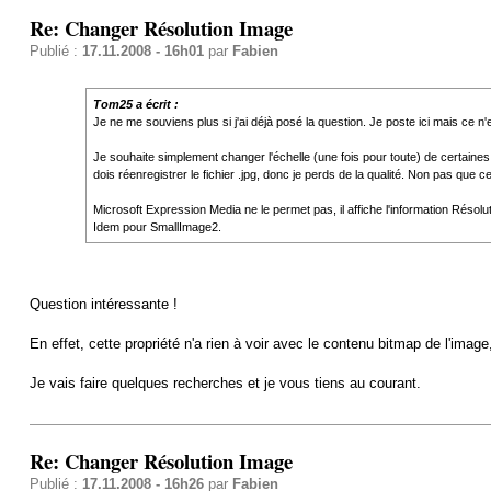
Re: Changer Résolution Image
Publié :
17.11.2008 - 16h01
par
Fabien
Tom25 a écrit :
Je ne me souviens plus si j'ai déjà posé la question. Je poste ici mais ce 
Je souhaite simplement changer l'échelle (une fois pour toute) de certaines
dois réenregistrer le fichier .jpg, donc je perds de la qualité. Non pas que
Microsoft Expression Media ne le permet pas, il affiche l'information Résolut
Idem pour SmallImage2.
Question intéressante !
En effet, cette propriété n'a rien à voir avec le contenu bitmap de l'imag
Je vais faire quelques recherches et je vous tiens au courant.
Re: Changer Résolution Image
Publié :
17.11.2008 - 16h26
par
Fabien