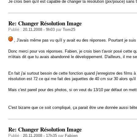
Je crois bien qu'il est capable de changer la résolution (pix/pouce) san
Re: Changer Résolution Image
Publié :
20.11.2008 - 9h03
par
Tom25
, J'avais même pas vu qu'il y avait eu des réponses. Pourtant je suis 
Donc merci pour vos réponses. Fabien, je crois bien t'avoir posé cette qu
m'étais dit que tu avais abandonné le développement. D'ailleurs, il me sem
En fait j'ai surtout besoin de cette fonction quand j'enregistre des films
résolution est 72 ce qui me fait des jaquettes de 40 cm sur 30 alors qu'il
Mais c'est pareil pour des photos, si on veut du 13/10 par défaut on met
C'est bizarre que ce soit compliqué, ça parait être une donnée aussi bêt
Re: Changer Résolution Image
Publié :
20.11.2008 - 17h35
par
Fabien