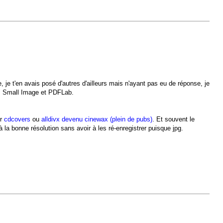
 je t'en avais posé d'autres d'ailleurs mais n'ayant pas eu de réponse, je
ais Small Image et PDFLab.
ur
cdcovers
ou
alldivx devenu cinewax (plein de pubs)
. Et souvent le
à la bonne résolution sans avoir à les ré-enregistrer puisque jpg.