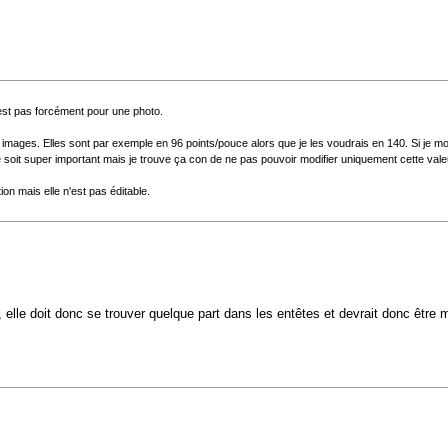
n'est pas forcément pour une photo.
 images. Elles sont par exemple en 96 points/pouce alors que je les voudrais en 140. Si je m
 ce soit super important mais je trouve ça con de ne pas pouvoir modifier uniquement cette vale
ion mais elle n'est pas éditable.
e, elle doit donc se trouver quelque part dans les entêtes et devrait donc êtr