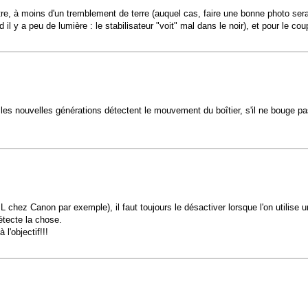
'être, à moins d'un tremblement de terre (auquel cas, faire une bonne photo se
l y a peu de lumière : le stabilisateur "voit" mal dans le noir), et pour le cou
es nouvelles générations détectent le mouvement du boîtier, s'il ne bouge pas 
e L chez Canon par exemple), il faut toujours le désactiver lorsque l'on utilise u
détecte la chose.
l'objectif!!!