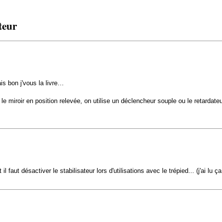
teur
s bon j'vous la livre…
le miroir en position relevée, on utilise un déclencheur souple ou le retardate
faut désactiver le stabilisateur lors d'utilisations avec le trépied... (j'ai lu 